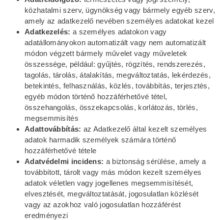
közhatalmi szerv, ügynökség vagy bármely egyéb szerv,
amely az adatkezelő nevében személyes adatokat kezel
Adatkezelés:
a személyes adatokon vagy
adatállományokon automatizált vagy nem automatizált
módon végzett bármely művelet vagy műveletek
összessége, például: gyűjtés, rögzítés, rendszerezés,
tagolás, tárolás, átalakítás, megváltoztatás, lekérdezés,
betekintés, felhasználás, közlés, továbbítás, terjesztés,
egyéb módon történő hozzáférhetővé tétel,
összehangolás, összekapcsolás, korlátozás, törlés,
megsemmisítés
Adattovábbítás:
az Adatkezelő által kezelt személyes
adatok harmadik személyek számára történő
hozzáférhetővé tétele
Adatvédelmi incidens:
a biztonság sérülése, amely a
továbbított, tárolt vagy más módon kezelt személyes
adatok véletlen vagy jogellenes megsemmisítését,
elvesztését, megváltoztatását, jogosulatlan közlését
vagy az azokhoz való jogosulatlan hozzáférést
eredményezi