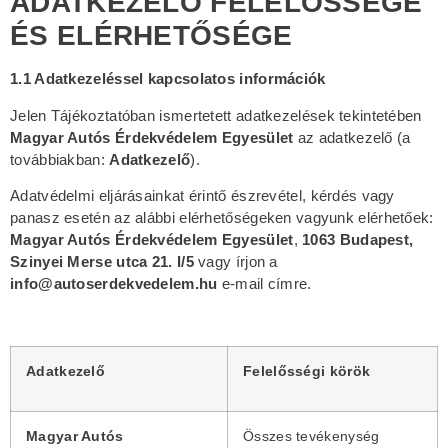
ADATKEZELŐ FELELŐSSÉGE
ÉS ELÉRHETŐSÉGE
1.1 Adatkezeléssel kapcsolatos információk
Jelen Tájékoztatóban ismertetett adatkezelések tekintetében
Magyar Autós Érdekvédelem Egyesület
az adatkezelő (a
továbbiakban:
Adatkezelő
).
Adatvédelmi eljárásainkat érintő észrevétel, kérdés vagy
panasz esetén az alábbi elérhetőségeken vagyunk elérhetőek:
Magyar Autós Érdekvédelem Egyesület
,
1063 Budapest,
Szinyei Merse utca 21. I/5
vagy írjon a
info@autoserdekvedelem.hu
e-mail címre.
Adatkezelő
Felelősségi körök
Magyar Autós
Összes tevékenység