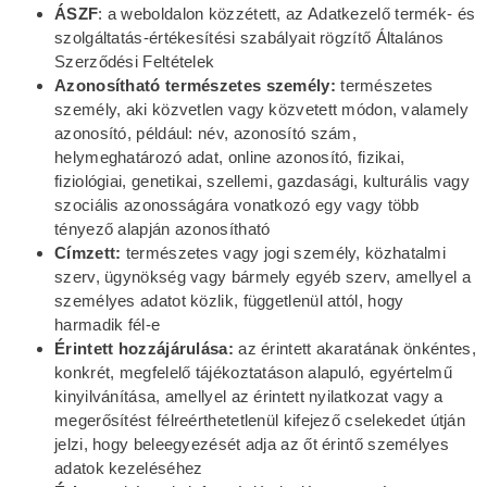
ÁSZF
: a weboldalon közzétett, az Adatkezelő termék- és
szolgáltatás-értékesítési szabályait rögzítő Általános
Szerződési Feltételek
Azonosítható természetes személy:
természetes
személy, aki közvetlen vagy közvetett módon, valamely
azonosító, például: név, azonosító szám,
helymeghatározó adat, online azonosító, fizikai,
fiziológiai, genetikai, szellemi, gazdasági, kulturális vagy
szociális azonosságára vonatkozó egy vagy több
tényező alapján azonosítható
Címzett:
természetes vagy jogi személy, közhatalmi
szerv, ügynökség vagy bármely egyéb szerv, amellyel a
személyes adatot közlik, függetlenül attól, hogy
harmadik fél-e
Érintett hozzájárulása:
az érintett akaratának önkéntes,
konkrét, megfelelő tájékoztatáson alapuló, egyértelmű
kinyilvánítása, amellyel az érintett nyilatkozat vagy a
megerősítést félreérthetetlenül kifejező cselekedet útján
jelzi, hogy beleegyezését adja az őt érintő személyes
adatok kezeléséhez