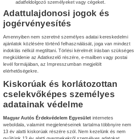
adatfeldolgozó személyeket vagy cégeket.
Adattulajdonosi jogok és
jogérvényesítés
Amennyiben nem szeretné személyes adatai kereskedelmi
ajánlatok közlésére történő felhasználását, joga van mindezt
indoklás nélkül megtiltani. Törlési kérelmét írásban szükséges
megküldenie az Adatkezelő részére, e-mailben vagy postai
levél formájában, az Impresszumban megjelölt
elérhetőségekre.
Kiskorúak és korlátozottan
cselekvőképes személyes
adatainak védelme
Magyar Autós Érdekvédelem Egyesület
internetes
weboldala, valamint megjelenéseinek tartalma többnyire nem
13 év alatti kiskorúak részére szól. Nem kezelünk és nem
gyűjtünk 13 év alatti gyermekekről személyes adatokat