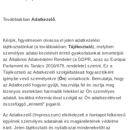
Továbbiakban
Adatkezelő
.
Kérjük, figyelmesen olvassa el jelen adatkezelési
tájékoztatónkat (a továbbiakban:
Tájékoztató
), melyben
személyes adatai kezelését érintő gyakorlatunkat ismertetjük
az Általános Adatvédelmi Rendelet (a GDPR, azaz az Európai
Parlament és Tanács 2016/679. rendelete) szerint. Ez a
Tájékoztató az Adatkezelő szolgáltatásait fogyasztóként
igénybe vevő személyekre (
Ön
) vonatkozik. Bemutatja, hogy
az Adatkezelő hogyan gyűjti, használja fel és osztja meg
bizonyos esetekben harmadik felekkel az Ön személyes
adatait, továbbá információval szolgál az Ön adatkezeléssel
összefüggő „érintetti” jogairól.
Az Adatkezelő (Impresszum) elkötelezett e honlapot felkereső
egyének személyes adatainak és magánéletének védelme
iránt. Jelen tájékoztató és nyilatkozat mindenekelőtt az