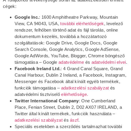
cégek:
Google Inc.
: 1600 Amphitheatre Parkway, Mountain
View, CA 94043, USA,
további elérhetőségek
, levelező
rendszer, felhőben történő adat és fájl tárolás, online
dokumentum kezelés, továbbá a hozzátartozó
szolgáltatások: Google Drive, Google Docs, Google
Search Console, Google Analytics, Google AdSense,
Google AdWords, YouTube, Blogger, Chrome böngésző
támogatása – Google
adatvédelme
és
adatvédelmi elvei
.
Facebook Ireland Ltd.
: 4 Grand Canal Square, Grand
Canal Harbour, Dublin 2 Ireland, a Facebook, Instagram,
Messenger és Facebook által kínált egyéb termékek,
funkciók támogatása –
adatkezelési szabályzat
és
adatvédelmi tisztviselő
elérhetősége
.
Twitter International Company
: One Cumberland
Place, Fenian Street, Dublin 2, D02 AX07 IRELAND, a
Twitter által kínált termékek, funkciók használata –
adatkezelési szabályzat
és
ászf
.
Speciális esetekben a szerződés tartalmazhat további