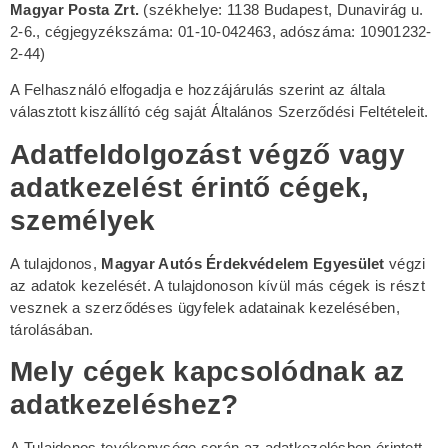
Magyar Posta Zrt.
(székhelye: 1138 Budapest, Dunavirág u.
2-6., cégjegyzékszáma: 01-10-042463, adószáma: 10901232-
2-44)
A Felhasználó elfogadja e hozzájárulás szerint az általa
választott kiszállító cég saját Általános Szerződési Feltételeit.
Adatfeldolgozást végző vagy
adatkezelést érintő cégek,
személyek
A tulajdonos,
Magyar Autós Érdekvédelem Egyesület
végzi
az adatok kezelését. A tulajdonoson kívül más cégek is részt
vesznek a szerződéses ügyfelek adatainak kezelésében,
tárolásában.
Mely cégek kapcsolódnak az
adatkezeléshez?
A Tulajdonos tevékenysége során az adatkezelésben érintett