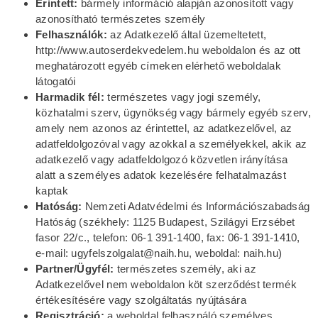
Érintett:
bármely információ alapján azonosított vagy
azonosítható természetes személy
Felhasználók:
az Adatkezelő által üzemeltetett,
http://www.autoserdekvedelem.hu weboldalon és az ott
meghatározott egyéb címeken elérhető weboldalak
látogatói
Harmadik fél:
természetes vagy jogi személy,
közhatalmi szerv, ügynökség vagy bármely egyéb szerv,
amely nem azonos az érintettel, az adatkezelővel, az
adatfeldolgozóval vagy azokkal a személyekkel, akik az
adatkezelő vagy adatfeldolgozó közvetlen irányítása
alatt a személyes adatok kezelésére felhatalmazást
kaptak
Hatóság:
Nemzeti Adatvédelmi és Információszabadság
Hatóság (székhely: 1125 Budapest, Szilágyi Erzsébet
fasor 22/c., telefon: 06-1 391-1400, fax: 06-1 391-1410,
e-mail: ugyfelszolgalat@naih.hu, weboldal: naih.hu)
Partner/Ügyfél:
természetes személy, aki az
Adatkezelővel nem weboldalon köt szerződést termék
értékesítésére vagy szolgáltatás nyújtására
Regisztráció:
a weboldal felhasználó személyes