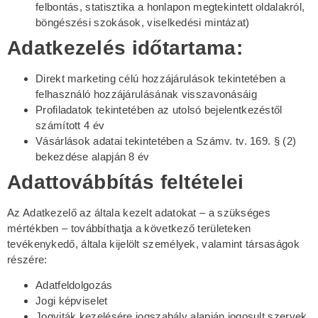
felbontás, statisztika a honlapon megtekintett oldalakról,
böngészési szokások, viselkedési mintázat)
Adatkezelés időtartama:
Direkt marketing célú hozzájárulások tekintetében a
felhasználó hozzájárulásának visszavonásáig
Profiladatok tekintetében az utolsó bejelentkezéstől
számított 4 év
Vásárlások adatai tekintetében a Számv. tv. 169. § (2)
bekezdése alapján 8 év
Adattovábbítás feltételei
Az Adatkezelő az általa kezelt adatokat – a szükséges
mértékben – továbbíthatja a következő területeken
tevékenykedő, általa kijelölt személyek, valamint társaságok
részére:
Adatfeldolgozás
Jogi képviselet
Jogviták kezelésére jogszabály alapján jogosult szervek