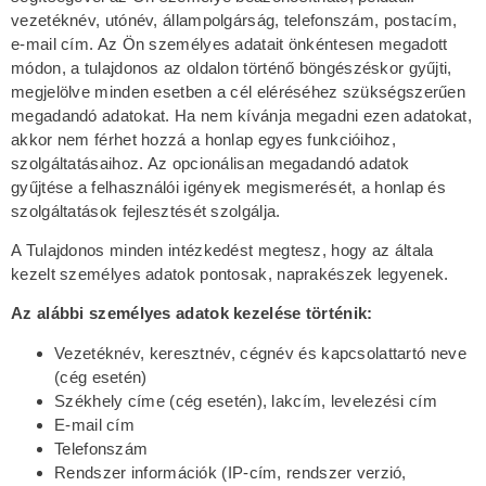
vezetéknév, utónév, állampolgárság, telefonszám, postacím,
e-mail cím. Az Ön személyes adatait önkéntesen megadott
módon, a tulajdonos az oldalon történő böngészéskor gyűjti,
megjelölve minden esetben a cél eléréséhez szükségszerűen
megadandó adatokat. Ha nem kívánja megadni ezen adatokat,
akkor nem férhet hozzá a honlap egyes funkcióihoz,
szolgáltatásaihoz. Az opcionálisan megadandó adatok
gyűjtése a felhasználói igények megismerését, a honlap és
szolgáltatások fejlesztését szolgálja.
A Tulajdonos minden intézkedést megtesz, hogy az általa
kezelt személyes adatok pontosak, naprakészek legyenek.
Az alábbi személyes adatok kezelése történik:
Vezetéknév, keresztnév, cégnév és kapcsolattartó neve
(cég esetén)
Székhely címe (cég esetén), lakcím, levelezési cím
E-mail cím
Telefonszám
Rendszer információk (IP-cím, rendszer verzió,