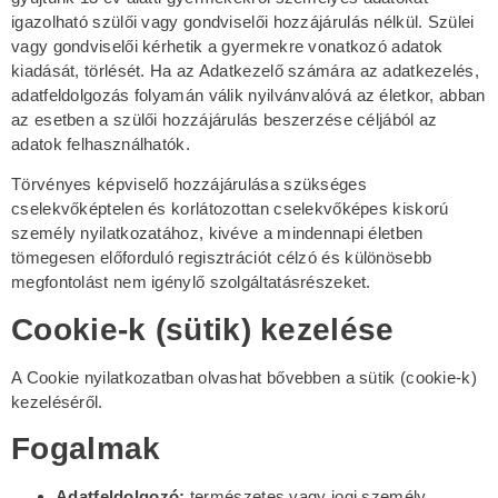
igazolható szülői vagy gondviselői hozzájárulás nélkül. Szülei
vagy gondviselői kérhetik a gyermekre vonatkozó adatok
kiadását, törlését. Ha az Adatkezelő számára az adatkezelés,
adatfeldolgozás folyamán válik nyilvánvalóvá az életkor, abban
az esetben a szülői hozzájárulás beszerzése céljából az
adatok felhasználhatók.
Törvényes képviselő hozzájárulása szükséges
cselekvőképtelen és korlátozottan cselekvőképes kiskorú
személy nyilatkozatához, kivéve a mindennapi életben
tömegesen előforduló regisztrációt célzó és különösebb
megfontolást nem igénylő szolgáltatásrészeket.
Cookie-k (sütik) kezelése
A Cookie nyilatkozatban olvashat bővebben a sütik (cookie-k)
kezeléséről.
Fogalmak
Adatfeldolgozó:
természetes vagy jogi személy,