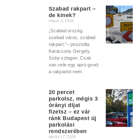
Szabad rakpart –
de kinek?
május 4, 2026
„Szabad ország,
szabad város, szabad
rakpart.”– posztolta
Karácsony Gergely.
Szép szlogen. Csak
van vele egy apró gond:
a rakpartot nem
20 percet
parkolsz, mégis 3
órányi díjat
fizetsz – ez vár
ránk Budapest új
parkolási
rendszerében
április 17, 2026