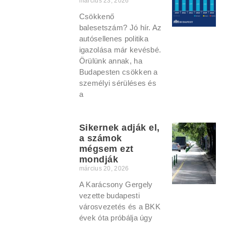
március 23, 2026
Csökkenő
balesetszám? Jó hír. Az
autósellenes politika
igazolása már kevésbé.
Örülünk annak, ha
Budapesten csökken a
személyi sérüléses és
a
Sikernek adják el,
a számok
mégsem ezt
mondják
március 20, 2026
A Karácsony Gergely
vezette budapesti
városvezetés és a BKK
évek óta próbálja úgy