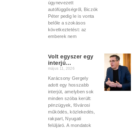
úgynevezett
autófüggőségről, Biczók
Péter pedig le is vonta
belőle a szokásos
következtetést: az
emberek nem
Volt egyszer egy
interjú…
május 11, 2026
Karácsony Gergely
adott egy hosszabb
interjút, amelyben sok
minden szóba került:
pénzügyek, fővárosi
működés, közlekedés,
rakpart, Nyugati
felüljáró. A mondatok