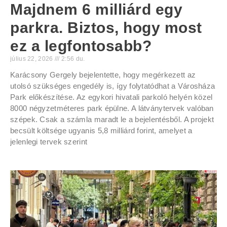
Majdnem 6 milliárd egy
parkra. Biztos, hogy most
ez a legfontosabb?
július 22, 2026
2:56 du.
Karácsony Gergely bejelentette, hogy megérkezett az
utolsó szükséges engedély is, így folytatódhat a Városháza
Park előkészítése. Az egykori hivatali parkoló helyén közel
8000 négyzetméteres park épülne. A látványtervek valóban
szépek. Csak a számla maradt le a bejelentésből. A projekt
becsült költsége ugyanis 5,8 milliárd forint, amelyet a
jelenlegi tervek szerint