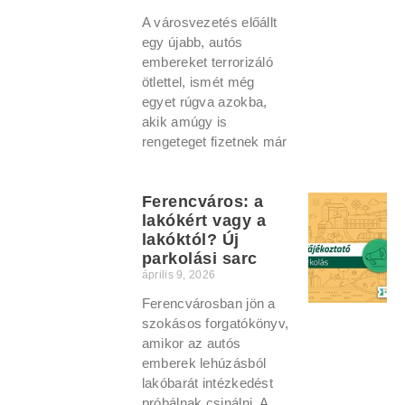
A városvezetés előállt
egy újabb, autós
embereket terrorizáló
ötlettel, ismét még
egyet rúgva azokba,
akik amúgy is
rengeteget fizetnek már
Ferencváros: a
lakókért vagy a
lakóktól? Új
parkolási sarc
április 9, 2026
Ferencvárosban jön a
szokásos forgatókönyv,
amikor az autós
emberek lehúzásból
lakóbarát intézkedést
próbálnak csinálni. A