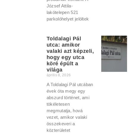
József Attila-
lakótelepen 521
parkolóhelyet jelöltek
Toldalagi Pál
utca: amikor
valaki azt képzeli,
hogy egy utca
köré épült a
világa
április 8, 2026
A Toldalagi Pál utcában
évek óta megy egy
abszurd történet, ami
tökéletesen
megmutatja, hová
vezet, amikor valaki
összekeveri a
közterületet