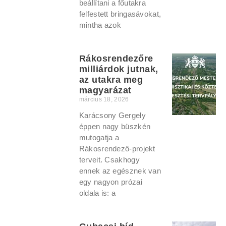
beállítani a főutakra
felfestett bringasávokat,
mintha azok
Rákosrendezőre
milliárdok jutnak,
az utakra meg
magyarázat
március 18, 2026
Karácsony Gergely
éppen nagy büszkén
mutogatja a
Rákosrendező-projekt
terveit. Csakhogy
ennek az egésznek van
egy nagyon prózai
oldala is: a