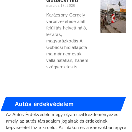
Gubacsi híd
március 17, 2026
Karácsony Gergely
városvezetése alatt:
felújítás helyett háló,
lezárás,
magyarázkodás A
Gubacsi híd állapota
ma már nemcsak
vállalhatatlan, hanem
szégyenletes is.
Autós érdekvédelem
Az Autós Érdekvédelem egy olyan civil kezdeményezés,
amely az autós társadalom jogainak és érdekeinek
képviseletét tűzte ki célul. Az utakon és a városokban egyre