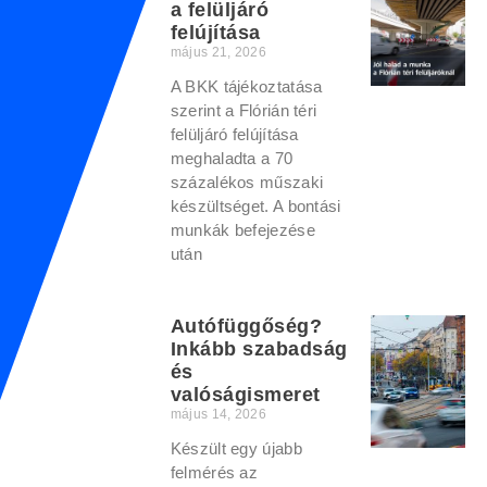
a felüljáró
felújítása
május 21, 2026
A BKK tájékoztatása
szerint a Flórián téri
felüljáró felújítása
meghaladta a 70
százalékos műszaki
készültséget. A bontási
munkák befejezése
után
Autófüggőség?
Inkább szabadság
és
valóságismeret
május 14, 2026
Készült egy újabb
felmérés az