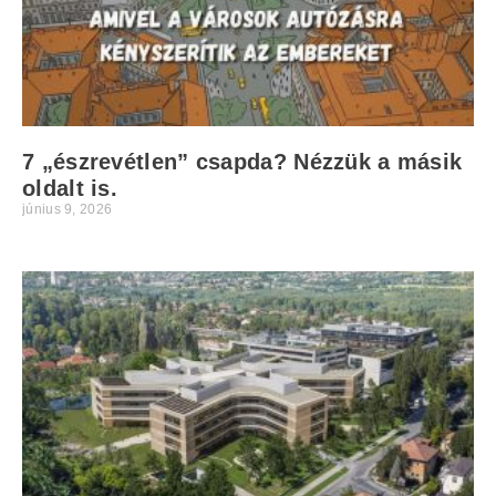
7 „észrevétlen” csapda? Nézzük a másik
oldalt is.
június 9, 2026