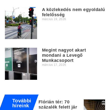
A közlekedés nem egyoldalú
felelősség
március 19, 2026
Megint nagyot akart
mondani a Levegő
Munkacsoport
március 17, 2026
További
Flórián tér: 70
híreink
százalék felett jár