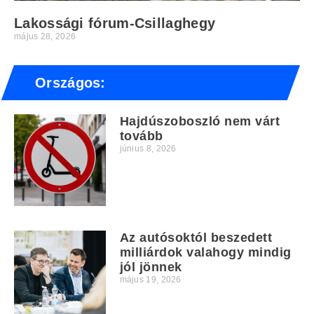
Lakossági fórum-Csillaghegy
május 28, 2026
Országos:
Hajdúszoboszló nem várt
tovább
június 8, 2026
Az autósoktól beszedett
milliárdok valahogy mindig
jól jönnek
május 19, 2026