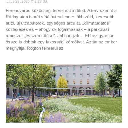
július 29, 2026
2:28 du.
Ferencváros közösségi tervezést indított. A terv szerint a
Ráday utca ismét sétálóutca lenne: több zöld, kevesebb
autó, új utcabútorok, egységes arculat, „klímatudatos”
közlekedés és – ahogy ők fogalmaznak – a parkolási
rendszer „ésszerűsítése”. Jól hangzik… Ehhez gyorsan
össze is dobtak egy lakossági kérdőívet. Aztán az ember
megnyitja. Rögtön felmerül az