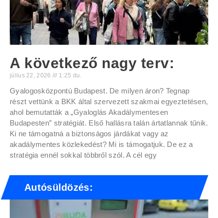
A következő nagy terv:
július 22, 2026
1:25 du.
Gyalogosközpontú Budapest. De milyen áron? Tegnap
részt vettünk a BKK által szervezett szakmai egyeztetésen,
ahol bemutatták a „Gyaloglás Akadálymentesen
Budapesten” stratégiát. Első hallásra talán ártatlannak tűnik.
Ki ne támogatná a biztonságos járdákat vagy az
akadálymentes közlekedést? Mi is támogatjuk. De ez a
stratégia ennél sokkal többről szól. A cél egy
Autósüldözés: