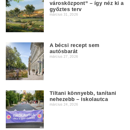
városközpont” – így néz ki a
győztes terv
március 31, 2026
A bécsi recept sem
autósbarát
március 27, 2026
Tiltani könnyebb, tanítani
nehezebb – Iskolautca
március 24, 2026