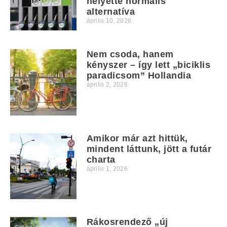
helyette normális
alternatíva
április 10, 2026
Nem csoda, hanem
kényszer – így lett „biciklis
paradicsom” Hollandia
április 2, 2026
Amikor már azt hittük,
mindent láttunk, jött a futár
charta
április 1, 2026
Rákosrendező „új