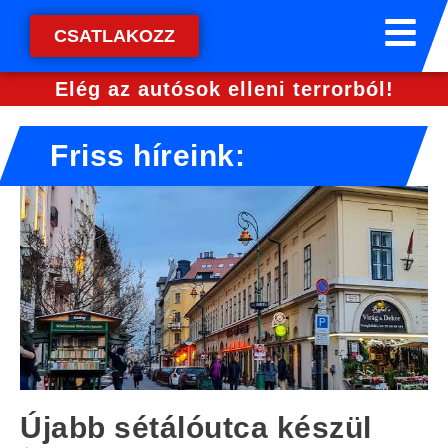
CSATLAKOZZ
Elég az autósok elleni terrorból!
Friss híreink:
Újabb sétálóutca készül