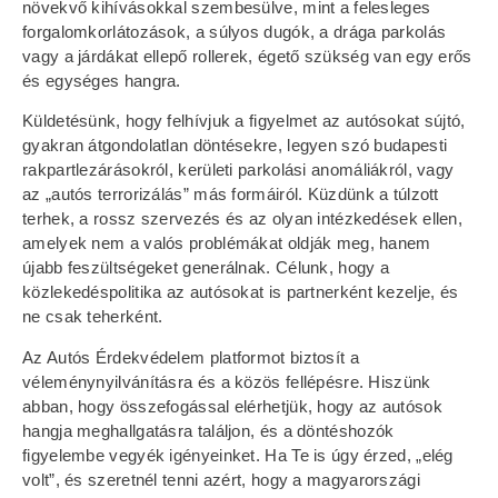
növekvő kihívásokkal szembesülve, mint a felesleges
forgalomkorlátozások, a súlyos dugók, a drága parkolás
vagy a járdákat ellepő rollerek, égető szükség van egy erős
és egységes hangra.
Küldetésünk, hogy felhívjuk a figyelmet az autósokat sújtó,
gyakran átgondolatlan döntésekre, legyen szó budapesti
rakpartlezárásokról, kerületi parkolási anomáliákról, vagy
az „autós terrorizálás” más formáiról. Küzdünk a túlzott
terhek, a rossz szervezés és az olyan intézkedések ellen,
amelyek nem a valós problémákat oldják meg, hanem
újabb feszültségeket generálnak. Célunk, hogy a
közlekedéspolitika az autósokat is partnerként kezelje, és
ne csak teherként.
Az Autós Érdekvédelem platformot biztosít a
véleménynyilvánításra és a közös fellépésre. Hiszünk
abban, hogy összefogással elérhetjük, hogy az autósok
hangja meghallgatásra találjon, és a döntéshozók
figyelembe vegyék igényeinket. Ha Te is úgy érzed, „elég
volt”, és szeretnél tenni azért, hogy a magyarországi