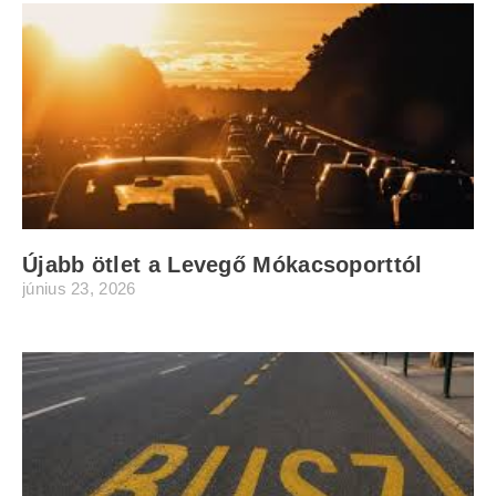
Újabb ötlet a Levegő Mókacsoporttól
június 23, 2026