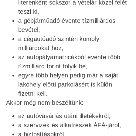
literenként sokszor a vételár közel felét
teszi ki,
a gépjárműadó évente tízmilliárdos
bevétel,
a cégautóadó szintén komoly
milliárdokat hoz,
az autópályamatricákból évente több
tízmilliárd forint folyik be,
egyre több helyen pedig már a saját
lakóhely előtti parkolásért is külön
fizetni kell.
Akkor még nem beszéltünk:
az autóvásárlás utáni illetékekről,
a szervizek és alkatrészek ÁFÁ-járól,
a biztosításokról,