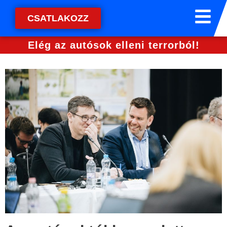
CSATLAKOZZ
Elég az autósok elleni terrorból!