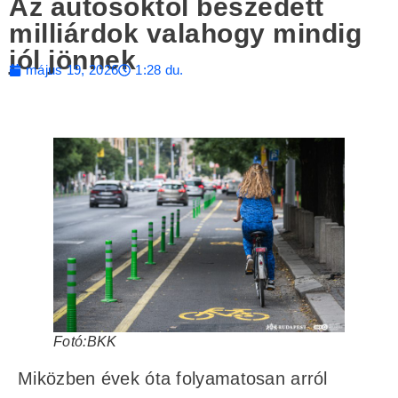
Az autósoktól beszedett
milliárdok valahogy mindig
jól jönnek
május 19, 2026
1:28 du.
Fotó:BKK
Miközben évek óta folyamatosan arról