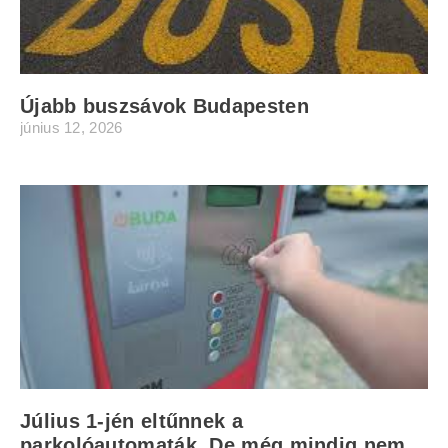
Újabb buszsávok Budapesten
június 12, 2026
Július 1-jén eltűnnek a
parkolóautomaták. De még mindig nem