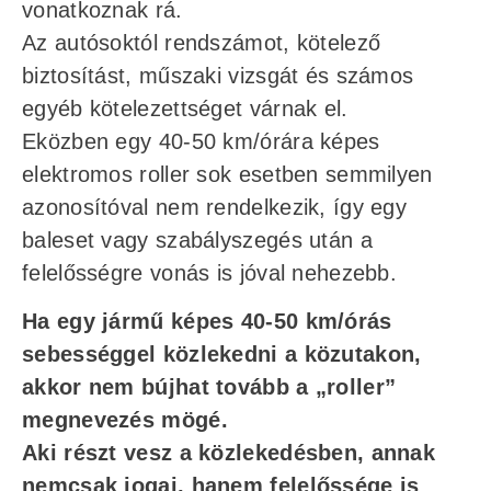
vonatkoznak rá.
Az autósoktól rendszámot, kötelező
biztosítást, műszaki vizsgát és számos
egyéb kötelezettséget várnak el.
Eközben egy 40-50 km/órára képes
elektromos roller sok esetben semmilyen
azonosítóval nem rendelkezik, így egy
baleset vagy szabályszegés után a
felelősségre vonás is jóval nehezebb.
Ha egy jármű képes 40-50 km/órás
sebességgel közlekedni a közutakon,
akkor nem bújhat tovább a „roller”
megnevezés mögé.
Aki részt vesz a közlekedésben, annak
nemcsak jogai, hanem felelőssége is