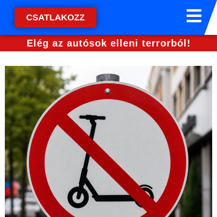
CSATLAKOZZ
Elég az autósok elleni terrorból!