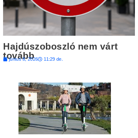
Hajdúszoboszló nem várt
tovább
június 8, 2026
11:29 de.