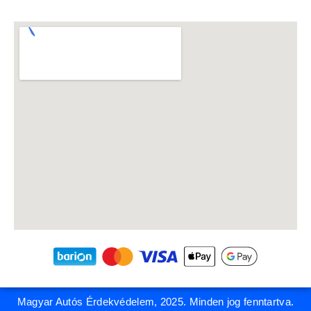
Magyar Autós Érdekvédelem, 2025. Minden jog fenntartva.