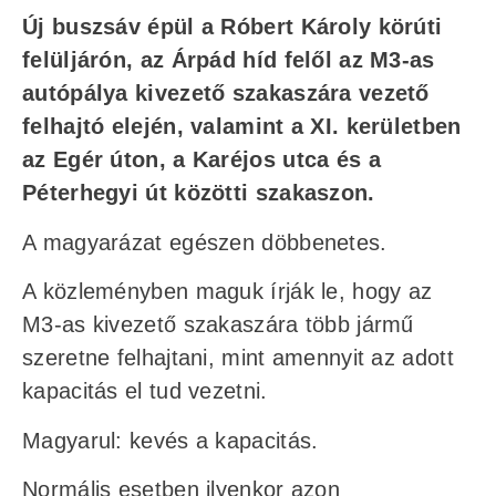
Új buszsáv épül a Róbert Károly körúti
felüljárón, az Árpád híd felől az M3-as
autópálya kivezető szakaszára vezető
felhajtó elején, valamint a XI. kerületben
az Egér úton, a Karéjos utca és a
Péterhegyi út közötti szakaszon.
A magyarázat egészen döbbenetes.
A közleményben maguk írják le, hogy az
M3-as kivezető szakaszára több jármű
szeretne felhajtani, mint amennyit az adott
kapacitás el tud vezetni.
Magyarul: kevés a kapacitás.
Normális esetben ilyenkor azon