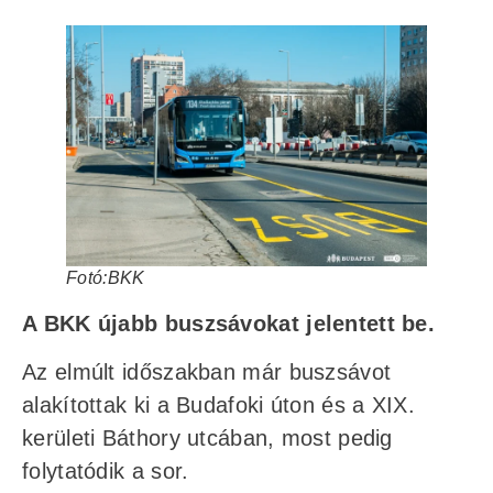
Fotó:BKK
A BKK újabb buszsávokat jelentett be.
Az elmúlt időszakban már buszsávot
alakítottak ki a Budafoki úton és a XIX.
kerületi Báthory utcában, most pedig
folytatódik a sor.