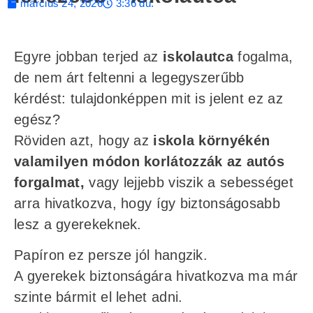
március 24, 2026
3:36 du.
Egyre jobban terjed az
iskolautca
fogalma,
de nem árt feltenni a legegyszerűbb
kérdést: tulajdonképpen mit is jelent ez az
egész?
Röviden azt, hogy az
iskola környékén
valamilyen módon korlátozzák az autós
forgalmat,
vagy lejjebb viszik a sebességet
arra hivatkozva, hogy így biztonságosabb
lesz a gyerekeknek.
Papíron ez persze jól hangzik.
A gyerekek biztonságára hivatkozva ma már
szinte bármit el lehet adni.