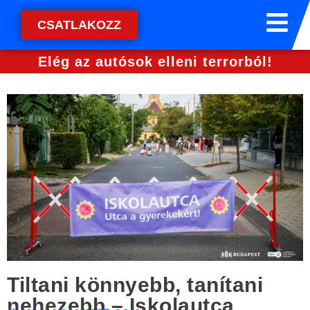
CSATLAKOZZ
Elég az autósok elleni terrorból!
Tiltani könnyebb, tanítani
nehezebb – Iskolautca