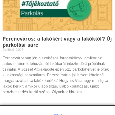
Ferencváros: a lakókért vagy a lakóktól? Új
parkolási sarc
április 9, 2026
Ferencvárosban jön a szokásos forgatókönyv, amikor az
autós emberek lehúzásból lakóbarát intézkedést próbálnak
csinálni. A József Attila-lakótelepen 521 parkolóhelyet jelöltek
ki lakossági használatra. Persze már a jól ismert kötelező
magyarázattal: „a lakók kérték.” Hogyne. Valahogy mindig „a
lakók kérik”, amikor újabb tiltás, újabb korlátozás, újabb
pénzbeszedés kerül szóba. Olyankor hirtelen