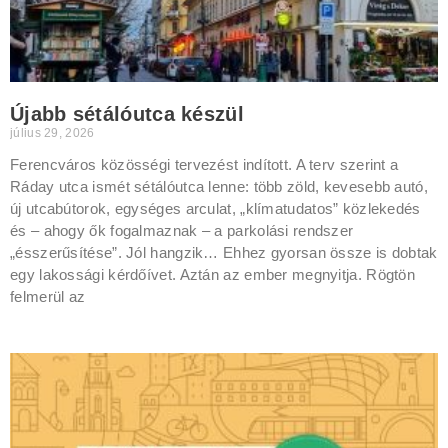
Újabb sétálóutca készül
július 29, 2026
Ferencváros közösségi tervezést indított. A terv szerint a
Ráday utca ismét sétálóutca lenne: több zöld, kevesebb autó,
új utcabútorok, egységes arculat, „klímatudatos” közlekedés
és – ahogy ők fogalmaznak – a parkolási rendszer
„ésszerűsítése”. Jól hangzik… Ehhez gyorsan össze is dobtak
egy lakossági kérdőívet. Aztán az ember megnyitja. Rögtön
felmerül az