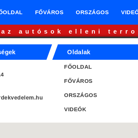
ŐOLDAL
FŐVÁROS
ORSZÁGOS
VIDE
 az autósok elleni terro
ségek
Oldalak
FŐOLDAL
14
FŐVÁROS
ORSZÁGOS
rdekvedelem.hu
VIDEÓK