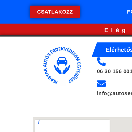
CSATLAKOZZ
F
Elég
Elérhető
06 30 156 00
info@autose