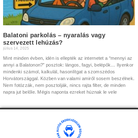
Balatoni parkolás – nyaralás vagy
szervezett lehúzás?
július 14, 2025
Mint minden évben, idén is ellepték az internetet a “mennyi az
annyi a Balatonon?” posztok: lángos, fagyi, belépők… Ilyenkor
mindenki számol, kalkulál, hasonlítgat a szomszédos
Horvátországgal. Közben van valami amiről sosem beszélnek.
Nem fotózzák, nem posztolják, nincs rajta filter, de minden
napra jut belőle. Mégis naponta ezreket húznak le vele