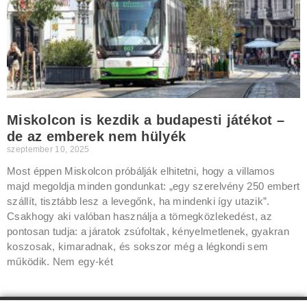
Miskolcon is kezdik a budapesti játékot –
de az emberek nem hülyék
szeptember 10, 2025
Most éppen Miskolcon próbálják elhitetni, hogy a villamos
majd megoldja minden gondunkat: „egy szerelvény 250 embert
szállít, tisztább lesz a levegőnk, ha mindenki így utazik”.
Csakhogy aki valóban használja a tömegközlekedést, az
pontosan tudja: a járatok zsúfoltak, kényelmetlenek, gyakran
koszosak, kimaradnak, és sokszor még a légkondi sem
működik. Nem egy-két