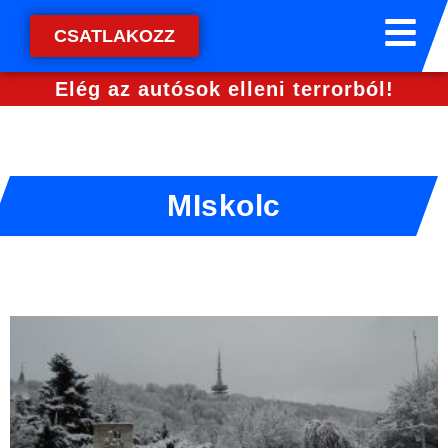
CSATLAKOZZ
Elég az autósok elleni terrorból!
MIskolc