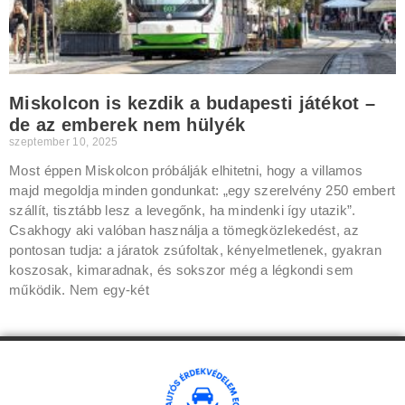
Miskolcon is kezdik a budapesti játékot –
de az emberek nem hülyék
szeptember 10, 2025
Most éppen Miskolcon próbálják elhitetni, hogy a villamos
majd megoldja minden gondunkat: „egy szerelvény 250 embert
szállít, tisztább lesz a levegőnk, ha mindenki így utazik”.
Csakhogy aki valóban használja a tömegközlekedést, az
pontosan tudja: a járatok zsúfoltak, kényelmetlenek, gyakran
koszosak, kimaradnak, és sokszor még a légkondi sem
működik. Nem egy-két