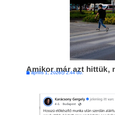
Amikor már azt hittük, m
április 1, 2026
2:44 du.