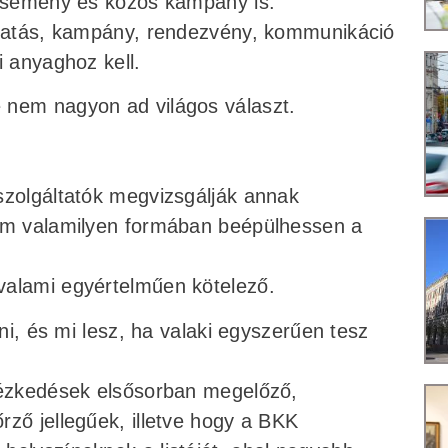
 esemény és közös kampány is.
oktatás, kampány, rendezvény, kommunikáció
i anyaghoz kell.
 nem nagyon ad világos választ.
szolgáltatók megvizsgálják annak
ram valamilyen formában beépülhessen a
valami egyértelműen kötelező.
zni, és mi lesz, ha valaki egyszerűen tesz
ntézkedések elsősorban megelőző,
ző jellegűek, illetve hogy a BKK