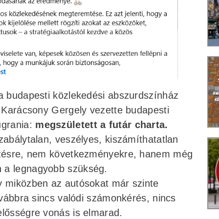
 a budapesti közlekedési abszurdszínház
 a Karácsony Gergely vezette budapesti
ugrania:
megszületett a futár charta.
zabálytalan, veszélyes, kiszámíthatatlan
őrzésre, nem következményekre, hanem még
n a legnagyobb szükség.
y miközben az autósokat már szinte
továbbra sincs valódi számonkérés, nincs
elősségre vonás is elmarad.