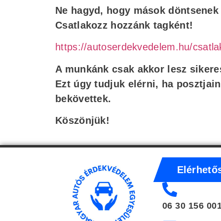
Ne hagyd, hogy mások döntsenek 
Csatlakozz hozzánk tagként!
https://autoserdekvedelem.hu/csatla
A munkánk csak akkor lesz sikeres
Ezt úgy tudjuk elérni, ha posztjai
bekövettek.
Köszönjük!
Elérhető
06 30 156 00