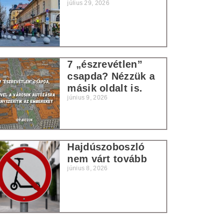
július 29, 2026
7 „észrevétlen”
csapda? Nézzük a
másik oldalt is.
június 9, 2026
Hajdúszoboszló
nem várt tovább
június 8, 2026