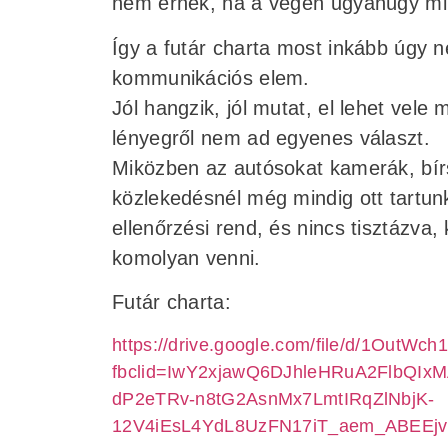
nem érnek, ha a végén ugyanúgy mi
Így a futár charta most inkább úgy né
kommunikációs elem.
Jól hangzik, jól mutat, el lehet vele
lényegről nem ad egyenes választ.
Miközben az autósokat kamerák, bírsá
közlekedésnél még mindig ott tartunk
ellenőrzési rend, és nincs tisztázva,
komolyan venni.
Futár charta:
https://drive.google.com/file/d/1OutW
fbclid=IwY2xjawQ6DJhleHRuA2FlbQ
dP2eTRv-n8tG2AsnMx7LmtIRqZlNbjK-
12V4iEsL4YdL8UzFN17iT_aem_ABEEjv