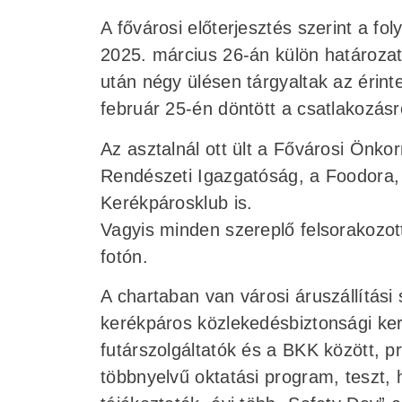
A fővárosi előterjesztés szerint a fo
2025. március 26-án külön határozat
után négy ülésen tárgyaltak az érint
február 25-én döntött a csatlakozásró
Az asztalnál ott ült a Fővárosi Önk
Rendészeti Igazgatóság, a Foodora, 
Kerékpárosklub is.
Vagyis minden szereplő felsorakozott
fotón.
A chartaban van városi áruszállítási
kerékpáros közlekedésbiztonsági ke
futárszolgáltatók és a BKK között, 
többnyelvű oktatási program, teszt, 