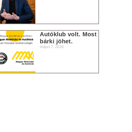
Autóklub volt. Most
bárki jöhet.
május 7, 2026