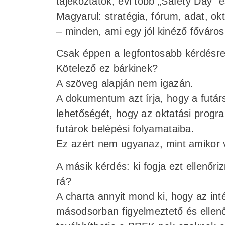
tájékoztatók, évi több „Safety Day”
Magyarul: stratégia, fórum, adat, 
– minden, ami egy jól kinéző főváros
Csak éppen a legfontosabb kérdésre
Kötelező ez bárkinek?
A szöveg alapján nem igazán.
A dokumentum azt írja, hogy a futár
lehetőségét, hogy az oktatási prog
futárok belépési folyamataiba.
Ez azért nem ugyanaz, mint amikor 
A másik kérdés: ki fogja ezt ellenőri
rá?
A charta annyit mond ki, hogy az i
másodsorban figyelmeztető és ellenőr