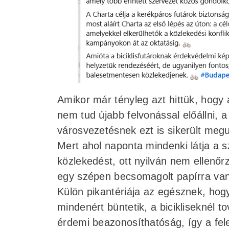
Amikor már tényleg azt hittük, hogy
nem tud újabb felvonással előállni,
városvezetésnek ezt is sikerült meg
Mert ahol naponta mindenki látja a s
közlekedést, ott nyilván nem ellen
egy szépen becsomagolt papírra va
Külön pikantériája az egésznek, hog
mindenért büntetik, a bicikliseknél 
érdemi beazonosíthatóság, így a fel