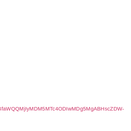
hcHBfaWQQMjIyMDM5MTc4ODIwMDg5MgABHscZDW-