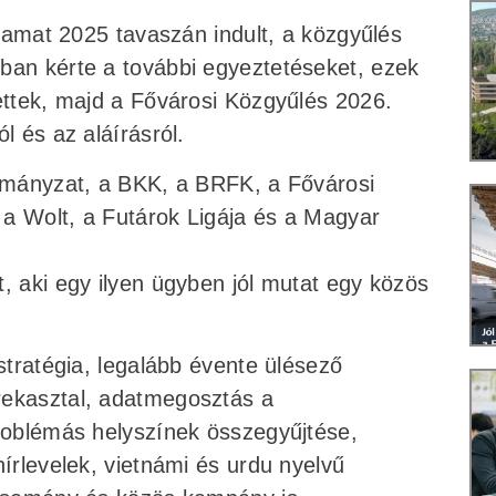
lyamat 2025 tavaszán indult, a közgyűlés
ban kérte a további egyeztetéseket, ezek
ettek, majd a Fővárosi Közgyűlés 2026.
l és az aláírásról.
ormányzat, a BKK, a BRFK, a Fővárosi
a Wolt, a Futárok Ligája és a Magyar
, aki egy ilyen ügyben jól mutat egy közös
 stratégia, legalább évente ülésező
rekasztal, adatmegosztás a
problémás helyszínek összegyűjtése,
hírlevelek, vietnámi és urdu nyelvű