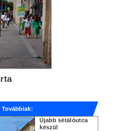
rta
Továbbiak:
Újabb sétálóutca
készül