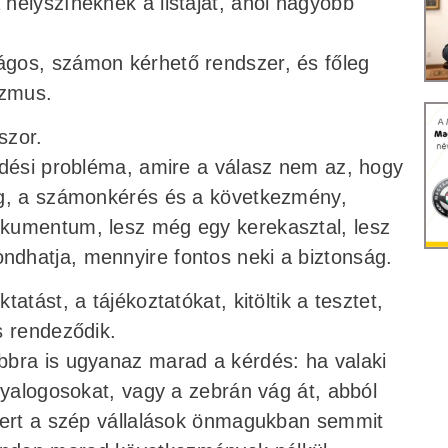
helyszíneknek a listáját, ahol nagyobb
gos, számon kérhető rendszer, és főleg
izmus.
szor.
edési probléma, amire a válasz nem az, hogy
ég, a számonkérés és a következmény,
kumentum, lesz még egy kerekasztal, lesz
dhatja, mennyire fontos neki a biztonság.
atást, a tájékoztatókat, kitöltik a tesztet,
s rendeződik.
bbra is ugyanaz marad a kérdés: ha valaki
gyalogosokat, vagy a zebrán vág át, abból
Mert a szép vállalások önmagukban semmit