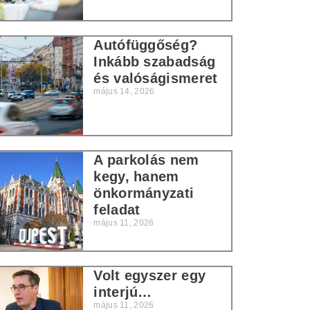
Autófüggőség?
Inkább szabadság
és valóságismeret
május 14, 2026
A parkolás nem
kegy, hanem
önkormányzati
feladat
május 11, 2026
Volt egyszer egy
interjú…
május 11, 2026