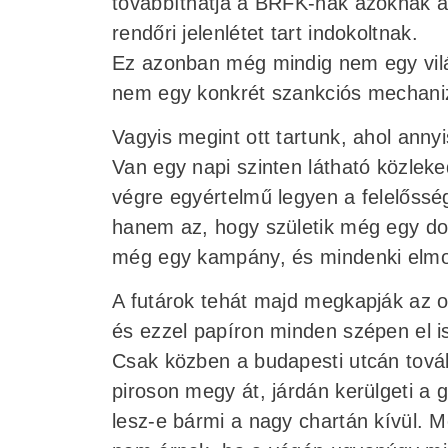
továbbíthatja a BRFK-nak azoknak a 
rendőri jelenlétet tart indokoltnak.
Ez azonban még mindig nem egy vilá
nem egy konkrét szankciós mechan
Vagyis megint ott tartunk, ahol annyi
Van egy napi szinten látható közlek
végre egyértelmű legyen a felelőss
hanem az, hogy születik még egy do
még egy kampány, és mindenki elmon
A futárok tehát majd megkapják az okt
és ezzel papíron minden szépen el i
Csak közben a budapesti utcán tová
piroson megy át, járdán kerülgeti a 
lesz-e bármi a nagy chartán kívül. 