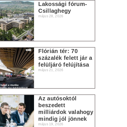
Lakossági fórum-
Csillaghegy
május 28, 2026
Flórián tér: 70
százalék felett jár a
felüljáró felújítása
május 21, 2026
Az autósoktól
beszedett
milliárdok valahogy
mindig jól jönnek
május 19, 2026