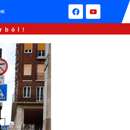
ÓK
rból!