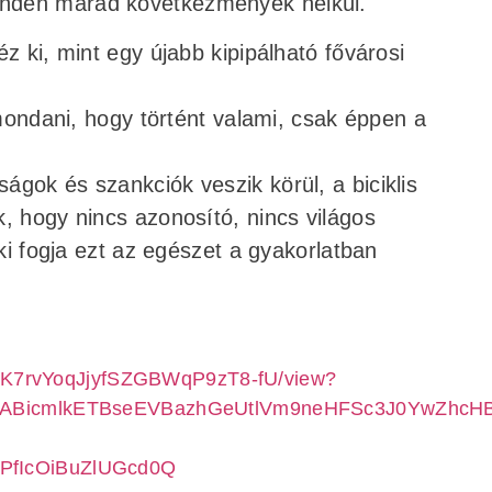
nden marad következmények nélkül.
z ki, mint egy újabb kipipálható fővárosi
 mondani, hogy történt valami, csak éppen a
gok és szankciók veszik körül, a biciklis
, hogy nincs azonosító, nincs világos
 ki fogja ezt az egészet a gyakorlatban
ch1K7rvYoqJjyfSZGBWqP9zT8-fU/view?
IxMABicmlkETBseEVBazhGeUtlVm9neHFSc3J0YwZ
PfIcOiBuZlUGcd0Q