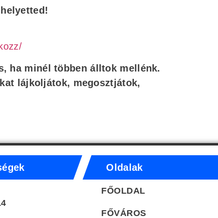
helyetted!
kozz/
, ha minél többen álltok mellénk.
nkat lájkoljátok, megosztjátok,
ségek
Oldalak
FŐOLDAL
14
FŐVÁROS