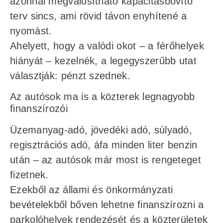
azonnal megvalósítható kapacitásbővítő
terv sincs, ami rövid távon enyhítené a
nyomást.
Ahelyett, hogy a valódi okot – a férőhelyek
hiányát – kezelnék, a legegyszerűbb utat
választják: pénzt szednek.
Az autósok ma is a közterek legnagyobb
finanszírozói
Üzemanyag-adó, jövedéki adó, súlyadó,
regisztrációs adó, áfa minden liter benzin
után – az autósok már most is rengeteget
fizetnek.
Ezekből az állami és önkormányzati
bevételekből bőven lehetne finanszírozni a
parkolóhelyek rendezését és a közterületek