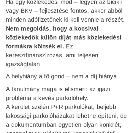
Ha egy közlekedési mód – legyen az bicikli
vagy BKV – fejlesztése fontos, akkor abból
minden adófizetőnek ki kell vennie a részét.
Nem megoldás, hogy a kocsival
közlekedők külön díját más közlekedési
formákra költsék el.
Ez
keresztfinanszírozás, ami teljesen
igazságtalan.
A helyhiány a fő gond – nem a díj hiánya
A tanulmány maga is elismeri: az igazi
probléma a kevés parkolóhely.
A kerület szélén P+R parkolókat, beljebb
lakossági parkolóházakat lehetne építeni, de
a dokumentumban egyetlen olyan konkrét,