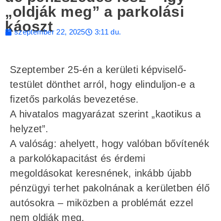
„oldják meg” a parkolási
káoszt
szeptember 22, 2025
3:11 du.
Szeptember 25-én a kerületi képviselő-
testület dönthet arról, hogy elinduljon-e a
fizetős parkolás bevezetése.
A hivatalos magyarázat szerint „kaotikus a
helyzet”.
A valóság: ahelyett, hogy valóban bővítenék
a parkolókapacitást és érdemi
megoldásokat keresnének, inkább újabb
pénzügyi terhet pakolnának a kerületben élő
autósokra – miközben a problémát ezzel
nem oldják meg.