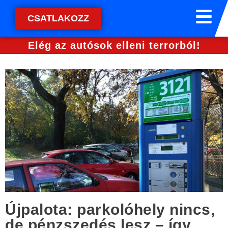
CSATLAKOZZ
Elég az autósok elleni terrorból!
Újpalota: parkolóhely nincs,
de pénzszedés lesz – így