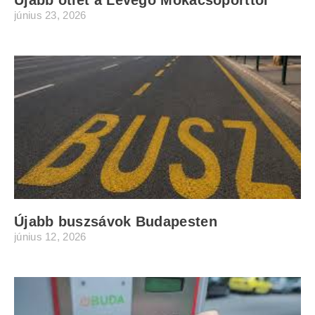
Újabb ötlet a Levegő Mókacsoporttól
június 23, 2026
Újabb buszsávok Budapesten
június 12, 2026