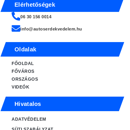
Elérhetőségek
06 30 156 0014
info@autoserdekvedelem.hu
Oldalak
FŐOLDAL
FŐVÁROS
ORSZÁGOS
VIDEÓK
Hivatalos
ADATVÉDELEM
SÜTI SZABÁLYZAT