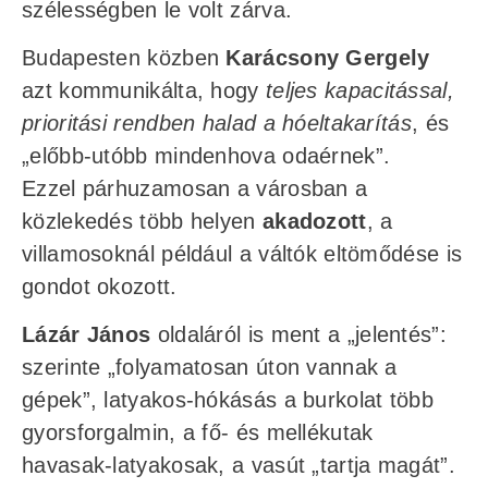
szélességben le volt zárva.
Budapesten közben
Karácsony Gergely
azt kommunikálta, hogy
teljes kapacitással,
prioritási rendben halad a hóeltakarítás
, és
„előbb-utóbb mindenhova odaérnek”.
Ezzel párhuzamosan a városban a
közlekedés több helyen
akadozott
, a
villamosoknál például a váltók eltömődése is
gondot okozott.
Lázár János
oldaláról is ment a „jelentés”:
szerinte „folyamatosan úton vannak a
gépek”, latyakos-hókásás a burkolat több
gyorsforgalmin, a fő- és mellékutak
havasak-latyakosak, a vasút „tartja magát”.