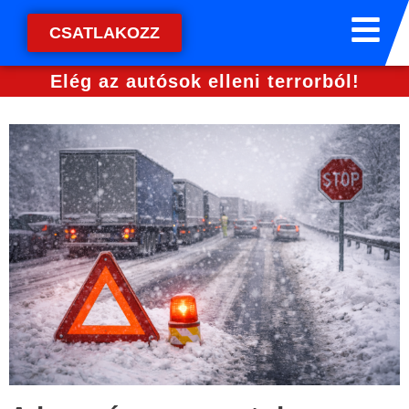
CSATLAKOZZ
Elég az autósok elleni terrorból!