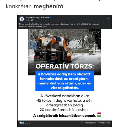
konkrétan
megbénító
.