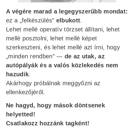
A végére marad a legegyszerűbb mondat:
ez a „felkészülés”
elbukott
.
Lehet mellé operatív törzset állítani, lehet
mellé posztolni, lehet mellé képet
szerkeszteni, és lehet mellé azt írni, hogy
„minden rendben” —
de az utak, az
autópályák és a valós közlekedés nem
hazudik
.
Akárhogy próbálnak meggyőzni az
ellenkezőjéről.
Ne hagyd, hogy mások döntsenek
helyetted!
Csatlakozz hozzánk tagként!