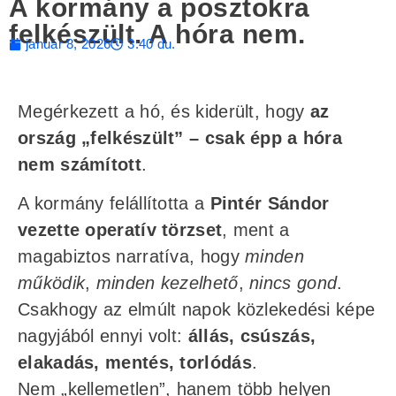
A kormány a posztokra
felkészült. A hóra nem.
január 8, 2026
3:40 du.
Megérkezett a hó, és kiderült, hogy
az
ország „felkészült” – csak épp a hóra
nem számított
.
A kormány felállította a
Pintér Sándor
vezette operatív törzset
, ment a
magabiztos narratíva, hogy
minden
működik
,
minden kezelhető
,
nincs gond
.
Csakhogy az elmúlt napok közlekedési képe
nagyjából ennyi volt:
állás, csúszás,
elakadás, mentés, torlódás
.
Nem „kellemetlen”, hanem több helyen