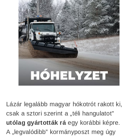
Lázár legalább magyar hókotrót rakott ki,
csak a sztori szerint a „téli hangulatot”
utólag gyártották rá
egy korábbi képre.
A „legvalódibb” kormányposzt meg úgy