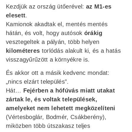
Kezdjük az ország ütőerével:
az M1-es
elesett
.
Kamionok akadtak el, mentés mentés
hátán, és volt, hogy autósok
órákig
vesztegeltek a pályán, több helyen
kilométeres
torlódás alakult ki, és a hatás
visszagyűrűzött a környékre is.
És akkor ott a másik kedvenc mondat:
„nincs elzárt település”.
Hát…
Fejérben a hófúvás miatt utakat
zártak le, és voltak települések,
amelyeket nem lehetett megközelíteni
(Vértesboglár, Bodmér, Csákberény),
miközben több útszakasz teljes