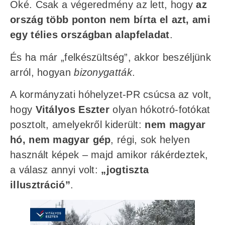
Oké. Csak a végeredmény az lett, hogy
az
ország több ponton nem bírta el azt, ami
egy télies országban alapfeladat
.
És ha már „felkészültség”, akkor beszéljünk
arról, hogyan
bizonygatták
.
A kormányzati hóhelyzet-PR csúcsa az volt,
hogy
Vitályos Eszter
olyan hókotró-fotókat
posztolt, amelyekről kiderült:
nem magyar
hó, nem magyar gép
, régi, sok helyen
használt képek – majd amikor rákérdeztek,
a válasz annyi volt:
„jogtiszta
illusztráció”
.