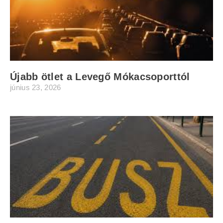
Újabb ötlet a Levegő Mókacsoporttól
június 23, 2026