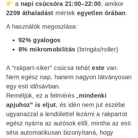
a
napi csúcsóra 21:00–22:00
, amikor
2209 áthaladást
mértek
egyetlen órában
.
A használók megoszlása:
92% gyalogos
8% mikromobilitás
(bringás/roller)
A “rakpart-siker” csúcsa tehát
este
van.
Nem egész nap, hanem nagyon látványosan
egy esti idősávban.
Reméljük, ez a felmérés „
mindenki
apjuhoz” is eljut
, és idén nem jut eszébe
ugyanazzal a lendülettel lezárni a rakpartot
egész nyárra az autósok elől, mintha az esti
séta automatikusan bizonyítaná, hogy