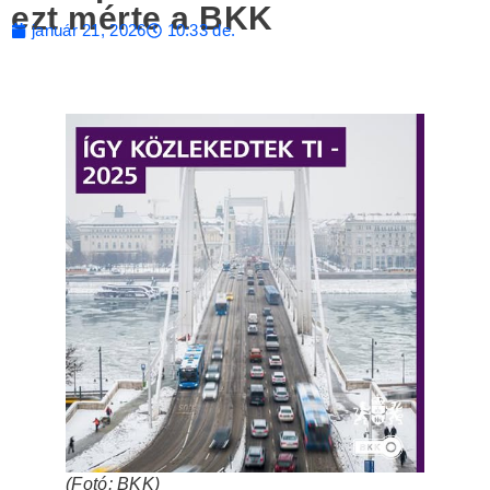
ezt mérte a BKK
január 21, 2026
10:33 de.
(Fotó: BKK)