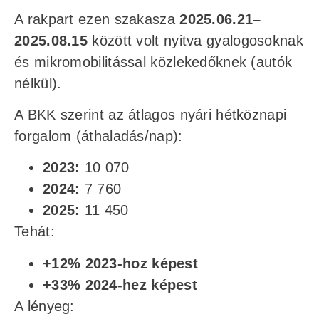
A rakpart ezen szakasza
2025.06.21–
2025.08.15
között volt nyitva gyalogosoknak
és mikromobilitással közlekedőknek (autók
nélkül).
A BKK szerint az átlagos nyári hétköznapi
forgalom (áthaladás/nap):
2023:
10 070
2024:
7 760
2025:
11 450
Tehát:
+12% 2023-hoz képest
+33% 2024-hez képest
A lényeg: