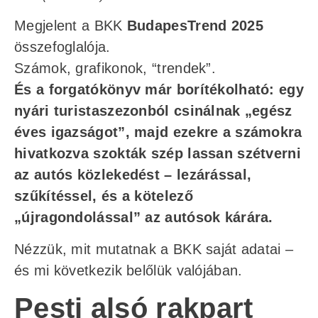
Megjelent a BKK
BudapesTrend 2025
összefoglalója.
Számok, grafikonok, “trendek”.
És a forgatókönyv már borítékolható: egy
nyári turistaszezonból csinálnak „egész
éves igazságot”, majd ezekre a számokra
hivatkozva szokták szép lassan szétverni
az autós közlekedést – lezárással,
szűkítéssel, és a kötelező
„újragondolással” az autósok kárára.
Nézzük, mit mutatnak a BKK saját adatai –
és mi következik belőlük valójában.
Pesti alsó rakpart