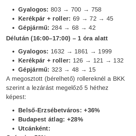
Gyalogos:
803 → 700 → 758
Kerékpár + roller:
69 → 72 → 45
Gépjármű:
284 → 68 → 42
Délután (16:00–17:00) – 1 óra alatt
Gyalogos:
1632 → 1861 → 1999
Kerékpár + roller:
126 → 121 → 132
Gépjármű:
323 → 48 → 15
A megosztott (bérelhető) rollereknél a BKK
szerint a lezárást megelőző 5 héthez
képest:
Belső-Erzsébetváros: +36%
Budapest átlag: +28%
Utcánként: