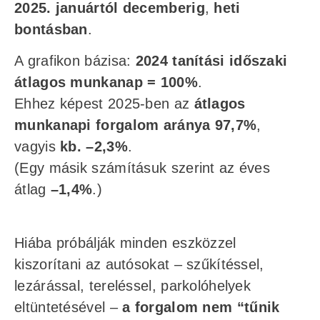
2025. januártól decemberig
,
heti
bontásban
.
A grafikon bázisa:
2024 tanítási időszaki
átlagos munkanap = 100%
.
Ehhez képest 2025-ben az
átlagos
munkanapi forgalom aránya 97,7%
,
vagyis
kb. –2,3%
.
(Egy másik számításuk szerint az éves
átlag
–1,4%
.)
Hiába próbálják minden eszközzel
kiszorítani az autósokat – szűkítéssel,
lezárással, tereléssel, parkolóhelyek
eltüntetésével –
a forgalom nem “tűnik