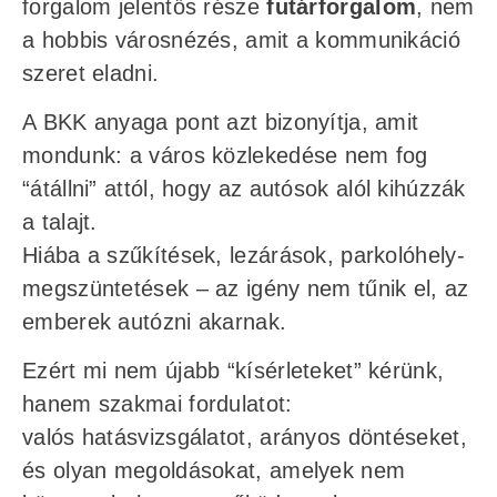
forgalom jelentős része
futárforgalom
, nem
a hobbis városnézés, amit a kommunikáció
szeret eladni.
A BKK anyaga pont azt bizonyítja, amit
mondunk: a város közlekedése nem fog
“átállni” attól, hogy az autósok alól kihúzzák
a talajt.
Hiába a szűkítések, lezárások, parkolóhely-
megszüntetések – az igény nem tűnik el, az
emberek autózni akarnak.
Ezért mi nem újabb “kísérleteket” kérünk,
hanem szakmai fordulatot:
valós hatásvizsgálatot, arányos döntéseket,
és olyan megoldásokat, amelyek nem