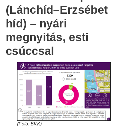
(Lánchíd–Erzsébet
híd) – nyári
megnyitás, esti
csúccsal
(Fotó: BKK)