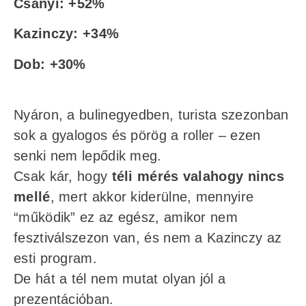
Csányi: +52%
Kazinczy: +34%
Dob: +30%
Nyáron, a bulinegyedben, turista szezonban
sok a gyalogos és pörög a roller – ezen
senki nem lepődik meg.
Csak kár, hogy
téli mérés valahogy nincs
mellé
, mert akkor kiderülne, mennyire
“működik” ez az egész, amikor nem
fesztiválszezon van, és nem a Kazinczy az
esti program.
De hát a tél nem mutat olyan jól a
prezentációban.