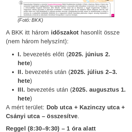
(Fotó: BKK)
A BKK itt három
időszakot
hasonlít össze
(nem három helyszínt):
I.
bevezetés előtt (
2025. június 2.
hete
)
II.
bevezetés után (
2025. július 2–3.
hete
)
III.
bevezetés után (
2025. augusztus 1.
hete
)
A mért terület:
Dob utca + Kazinczy utca +
Csányi utca – összesítve
.
Reggel (8:30–9:30) – 1 óra alatt