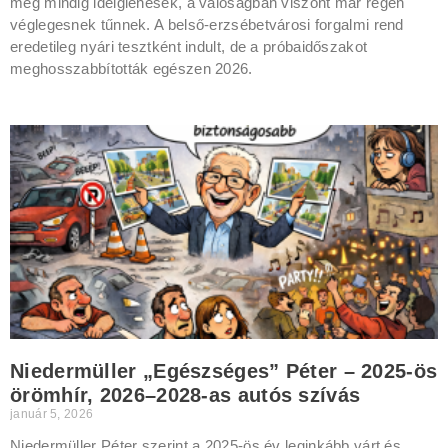
még mindig ideiglenesek, a valóságban viszont már régen
véglegesnek tűnnek. A belső-erzsébetvárosi forgalmi rend
eredetileg nyári tesztként indult, de a próbaidőszakot
meghosszabbították egészen 2026.
Niedermüller „Egészséges” Péter – 2025-ös
örömhír, 2026–2028-as autós szívás
január 5, 2026
Niedermüller Péter szerint a 2025-ös év leginkább várt és