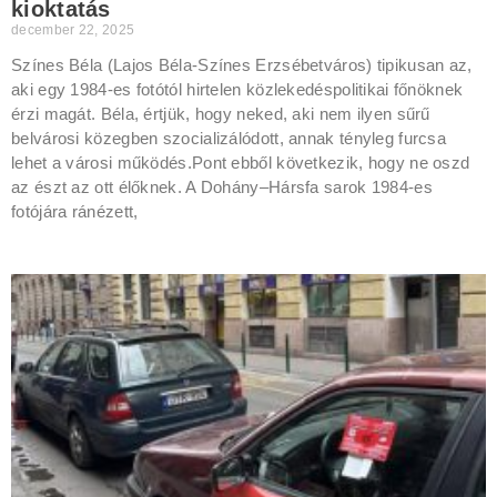
kioktatás
december 22, 2025
Színes Béla (Lajos Béla-Színes Erzsébetváros) tipikusan az,
aki egy 1984-es fotótól hirtelen közlekedéspolitikai főnöknek
érzi magát. Béla, értjük, hogy neked, aki nem ilyen sűrű
belvárosi közegben szocializálódott, annak tényleg furcsa
lehet a városi működés.Pont ebből következik, hogy ne oszd
az észt az ott élőknek. A Dohány–Hársfa sarok 1984-es
fotójára ránézett,