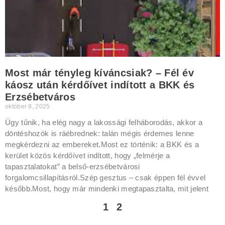
Most már tényleg kíváncsiak? – Fél év
káosz után kérdőívet indított a BKK és
Erzsébetváros
október 8, 2025
Úgy tűnik, ha elég nagy a lakossági felháborodás, akkor a
döntéshozók is ráébrednek: talán mégis érdemes lenne
megkérdezni az embereket.Most ez történik: a BKK és a
kerület közös kérdőívet indított, hogy „felmérje a
tapasztalatokat” a belső-erzsébetvárosi
forgalomcsillapításról.Szép gesztus – csak éppen fél évvel
később.Most, hogy már mindenki megtapasztalta, mit jelent
1
2