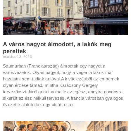
A város nagyot álmodott, a lakók meg
pereltek
március 13, 2026
Saumurban (Franciaország) álmodtak egy nagyot a
városvezetők. Olyan nagyot, hogy a végén a lakók már
hazajutni sem tudtak autóval.A kivitelezésből az embernek
olyan érzése támad, mintha Karácsony Gergely
tervezőasztaláról gurult volna le az egész, annyira gondosra
sikerült az ész nélküli tervezés. A francia városban gyalogos
övezetté alakítottak egy utcát, csak