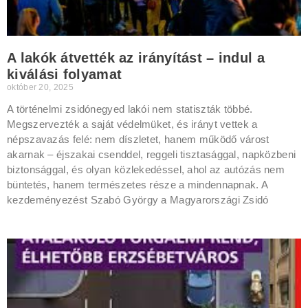
A lakók átvették az irányítást – indul a
kiválási folyamat
október 20, 2025
A történelmi zsidónegyed lakói nem statiszták többé.
Megszervezték a saját védelmüket, és irányt vettek a
népszavazás felé: nem díszletet, hanem működő várost
akarnak – éjszakai csenddel, reggeli tisztasággal, napközbeni
biztonsággal, és olyan közlekedéssel, ahol az autózás nem
büntetés, hanem természetes része a mindennapnak. A
kezdeményezést Szabó György a Magyarországi Zsidó