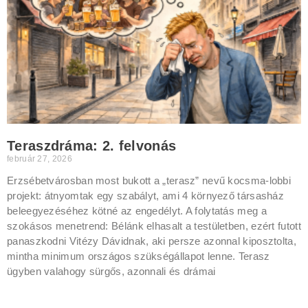
Teraszdráma: 2. felvonás
február 27, 2026
Erzsébetvárosban most bukott a „terasz” nevű kocsma-lobbi
projekt: átnyomtak egy szabályt, ami 4 környező társasház
beleegyezéséhez kötné az engedélyt. A folytatás meg a
szokásos menetrend: Bélánk elhasalt a testületben, ezért futott
panaszkodni Vitézy Dávidnak, aki persze azonnal kiposztolta,
mintha minimum országos szükségállapot lenne. Terasz
ügyben valahogy sürgős, azonnali és drámai