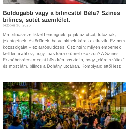
Boldogabb vagy a bilincstől Béla? Színes
bilincs, sötét szemlélet.
október 30, 2025
Ma bilincs-szelfikkel hencegnek: járják az utcát, fotóznak,
jelentgetnek, és örülnek, ha valakinek kára keletkezik. Ez nem
közszolgálat – ez autósüldözés. Őszintén: milyen embernek
kell lenni ahhoz, hogy más kára örömet okozzon? A Színes
Erzsébetváros megint büszkén posztolta, hogy „előre szóltak”,
és most lám, bilincs a Dohány utcában. Komolyan: ettől lesz