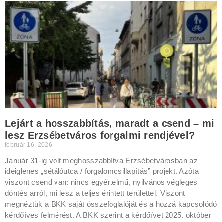
Lejárt a hosszabbítás, maradt a csend – mi
lesz Erzsébetváros forgalmi rendjével?
február 16, 2026
Január 31-ig volt meghosszabbítva Erzsébetvárosban az
ideiglenes „sétálóutca / forgalomcsillapítás” projekt. Azóta
viszont csend van: nincs egyértelmű, nyilvános végleges
döntés arról, mi lesz a teljes érintett területtel. Viszont
megnéztük a BKK saját összefoglalóját és a hozzá kapcsolódó
kérdőíves felmérést. A BKK szerint a kérdőívet 2025. október