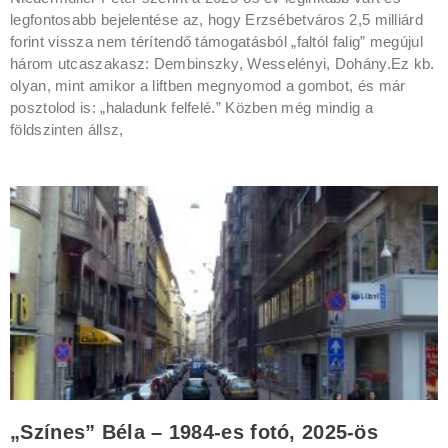
legfontosabb bejelentése az, hogy Erzsébetváros 2,5 milliárd
forint vissza nem térítendő támogatásból „faltól falig” megújul
három utcaszakasz: Dembinszky, Wesselényi, Dohány.Ez kb.
olyan, mint amikor a liftben megnyomod a gombot, és már
posztolod is: „haladunk felfelé.” Közben még mindig a
földszinten állsz,
„Színes” Béla – 1984-es fotó, 2025-ös