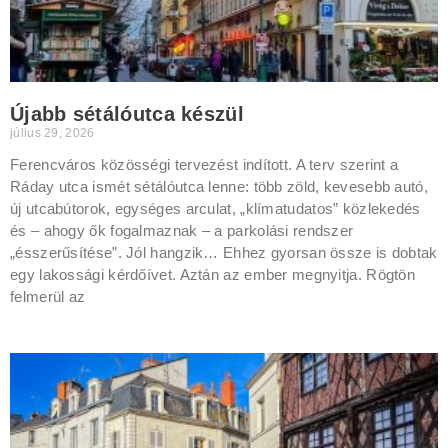
Újabb sétálóutca készül
július 29, 2026
Ferencváros közösségi tervezést indított. A terv szerint a
Ráday utca ismét sétálóutca lenne: több zöld, kevesebb autó,
új utcabútorok, egységes arculat, „klímatudatos” közlekedés
és – ahogy ők fogalmaznak – a parkolási rendszer
„ésszerűsítése”. Jól hangzik… Ehhez gyorsan össze is dobtak
egy lakossági kérdőívet. Aztán az ember megnyitja. Rögtön
felmerül az