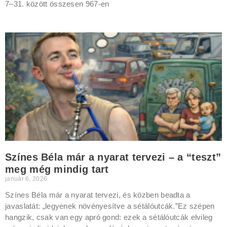
7–31. között összesen 967-en
Színes Béla már a nyarat tervezi – a “teszt”
meg még mindig tart
január 6, 2026
Színes Béla már a nyarat tervezi, és közben beadta a
javaslatát: „legyenek növényesítve a sétálóutcák.”Ez szépen
hangzik, csak van egy apró gond: ezek a sétálóutcák elvileg