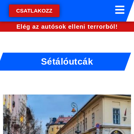
CSATLAKOZZ
Elég az autósok elleni terrorból!
Sétálóutcák