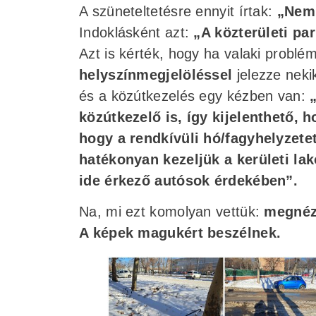
A szüneteltetésre ennyit írtak:
„Nem 
Indoklásként azt:
„A közterületi pa
Azt is kérték, hogy ha valaki problém
helyszínmegjelöléssel
jelezze nekik
és a közútkezelés egy kézben van:
közútkezelő is, így kijelenthető,
hogy a rendkívüli hó/fagyhelyzetet
hatékonyan kezeljük a kerületi la
ide érkező autósok érdekében”.
Na, mi ezt komolyan vettük:
megnézt
A képek magukért beszélnek.