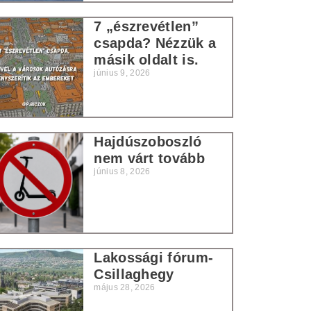
7 „észrevétlen”
csapda? Nézzük a
másik oldalt is.
június 9, 2026
Hajdúszoboszló
nem várt tovább
június 8, 2026
Lakossági fórum-
Csillaghegy
május 28, 2026