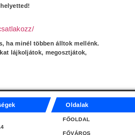
helyetted!
csatlakozz/
, ha minél többen álltok mellénk.
nkat lájkoljátok, megosztjátok,
ségek
Oldalak
FŐOLDAL
14
FŐVÁROS