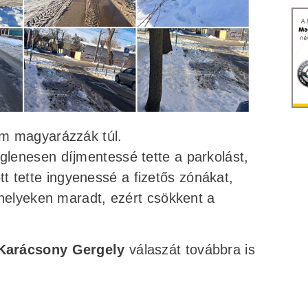
m magyarázzák túl.
glenesen díjmentessé tette a parkolást,
t tette ingyenessé a fizetős zónákat,
óhelyeken maradt, ezért csökkent a
Karácsony Gergely
válaszát továbbra is