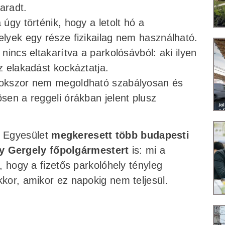
aradt.
 úgy történik, hogy a letolt hó a
elyek egy része fizikailag nem használható.
 nincs eltakarítva a parkolósávból: aki ilyen
z elakadást kockáztatja.
 sokszor nem megoldható szabályosan és
ösen a reggeli órákban jelent plusz
m Egyesület
megkeresett több budapesti
y Gergely főpolgármestert
is: mi a
t, hogy a fizetős parkolóhely tényleg
kkor, amikor ez napokig nem teljesül.