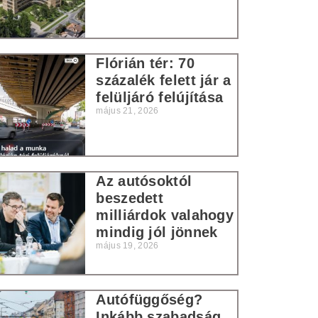
Flórián tér: 70
százalék felett jár a
felüljáró felújítása
május 21, 2026
Az autósoktól
beszedett
milliárdok valahogy
mindig jól jönnek
május 19, 2026
Autófüggőség?
Inkább szabadság