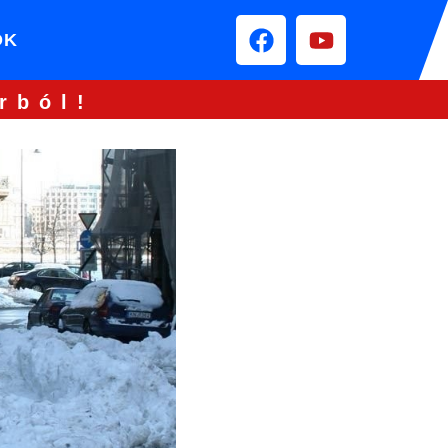
ÓK
rból!