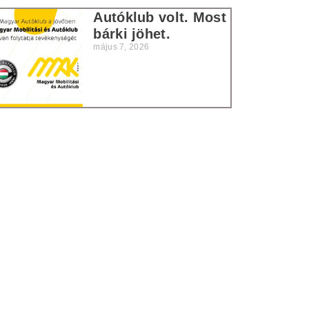
Autóklub volt. Most
bárki jöhet.
május 7, 2026