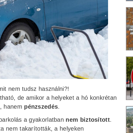
mit nem tudsz használni?!
atható, de amikor a helyeket a hó konkrétan
ás, hanem
pénzszedés
.
parkolás a gyakorlatban
nem biztosított
.
a nem takarították, a helyeken