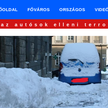
ŐOLDAL
FŐVÁROS
ORSZÁGOS
VIDE
 az autósok elleni terro