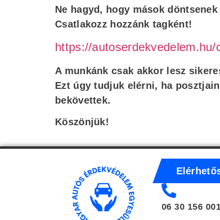
Ne hagyd, hogy mások döntsenek 
Csatlakozz hozzánk tagként!
https://autoserdekvedelem.hu/
A munkánk csak akkor lesz sikeres
Ezt úgy tudjuk elérni, ha posztjai
bekövettek.
Köszönjük!
Elérhető
06 30 156 00