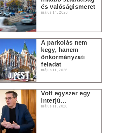
és valóságismeret
május 14, 2026
A parkolás nem
kegy, hanem
önkormányzati
feladat
május 11, 2026
Volt egyszer egy
interjú…
május 11, 2026