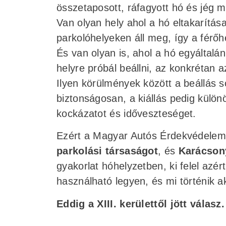
összetaposott, ráfagyott hó és jég m
Van olyan hely ahol a hó eltakarítása
parkolóhelyeken áll meg, így a férőh
És van olyan is, ahol a hó egyáltalán
helyre próbál beállni, az konkrétan a
Ilyen körülmények között a beállás
biztonságosan, a kiállás pedig külön
kockázatot és időveszteséget.
Ezért a Magyar Autós Érdekvédele
parkolási társaságot
, és
Karácson
gyakorlat hóhelyzetben, ki felel azér
használható legyen, és mi történik a
Eddig a XIII. kerülettől jött válasz.