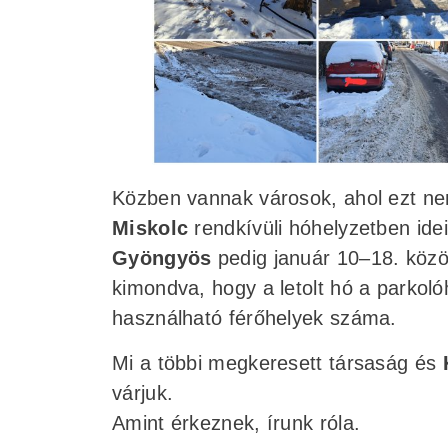
Közben vannak városok, ahol ezt ne
Miskolc
rendkívüli hóhelyzetben idei
Gyöngyös
pedig január 10–18. közöt
kimondva, hogy a letolt hó a parkol
használható férőhelyek száma.
Mi a többi megkeresett társaság és
várjuk.
Amint érkeznek, írunk róla.