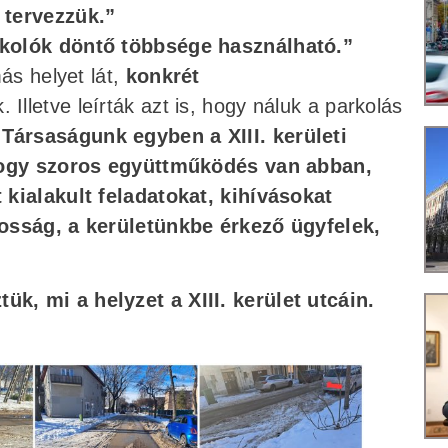
tervezzük.”
rkolók döntő többsége használható.”
ás helyet lát,
konkrét
. Illetve leírták azt is, hogy náluk a parkolás
„Társaságunk egyben a XIII. kerületi
 hogy szoros együttműködés van abban,
 kialakult feladatokat, kihívásokat
kosság, a kerületünkbe érkező ügyfelek,
ük, mi a helyzet a XIII. kerület utcáin.