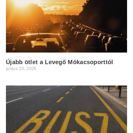
Újabb ötlet a Levegő Mókacsoporttól
június 23, 2026