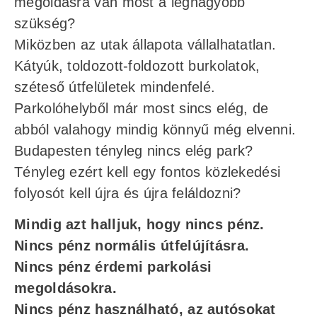
megoldásra van most a legnagyobb
szükség?
Miközben az utak állapota vállalhatatlan.
Kátyúk, toldozott-foldozott burkolatok,
széteső útfelületek mindenfelé.
Parkolóhelyből már most sincs elég, de
abból valahogy mindig könnyű még elvenni.
Budapesten tényleg nincs elég park?
Tényleg ezért kell egy fontos közlekedési
folyosót kell újra és újra feláldozni?
Mindig azt halljuk, hogy nincs pénz.
Nincs pénz normális útfelújításra.
Nincs pénz érdemi parkolási
megoldásokra.
Nincs pénz használható, az autósokat