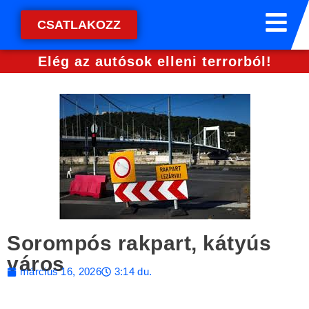
CSATLAKOZZ
Elég az autósok elleni terrorból!
Sorompós rakpart, kátyús
város
március 16, 2026
3:14 du.