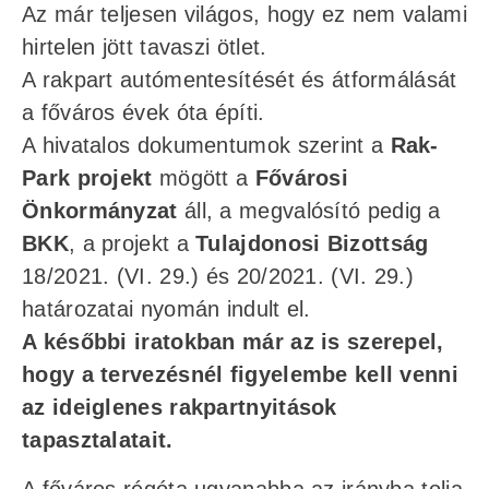
Az már teljesen világos, hogy ez nem valami
hirtelen jött tavaszi ötlet.
A rakpart autómentesítését és átformálását
a főváros évek óta építi.
A hivatalos dokumentumok szerint a
Rak-
Park projekt
mögött a
Fővárosi
Önkormányzat
áll, a megvalósító pedig a
BKK
, a projekt a
Tulajdonosi Bizottság
18/2021. (VI. 29.) és 20/2021. (VI. 29.)
határozatai nyomán indult el.
A későbbi iratokban már az is szerepel,
hogy a tervezésnél figyelembe kell venni
az ideiglenes rakpartnyitások
tapasztalatait.
A főváros régóta ugyanabba az irányba tolja