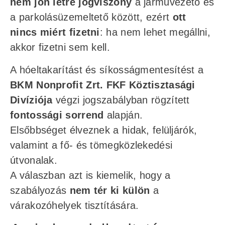
nem jön létre jogviszony
a járművezető és
a parkolásüzemeltető között, ezért
ott
nincs miért fizetni
: ha nem lehet megállni,
akkor fizetni sem kell.
A hóeltakarítást és síkosságmentesítést a
BKM Nonprofit Zrt. FKF Köztisztasági
Divíziója
végzi jogszabályban rögzített
fontossági sorrend
alapján.
Elsőbbséget élveznek a hidak, felüljárók,
valamint a fő- és tömegközlekedési
útvonalak.
A válaszban azt is kiemelik, hogy a
szabályozás
nem tér ki külön
a
várakozóhelyek tisztítására.