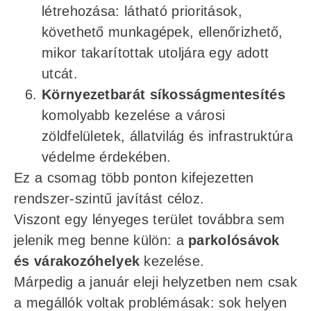
létrehozása: látható prioritások,
követhető munkagépek, ellenőrizhető,
mikor takarítottak utoljára egy adott
utcát.
Környezetbarát síkosságmentesítés
komolyabb kezelése a városi
zöldfelületek, állatvilág és infrastruktúra
védelme érdekében.
Ez a csomag több ponton kifejezetten
rendszer-szintű javítást céloz.
Viszont egy lényeges terület továbbra sem
jelenik meg benne külön: a
parkolósávok
és várakozóhelyek
kezelése.
Márpedig a január eleji helyzetben nem csak
a megállók voltak problémásak: sok helyen