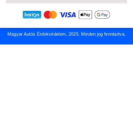
Magyar Autós Érdekvédelem, 2025. Minden jog fenntartva.