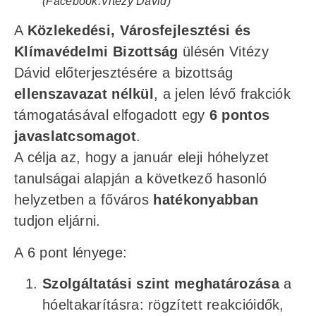
(Facebook:Vitézy Dávid)
A
Közlekedési, Városfejlesztési és
Klímavédelmi Bizottság
ülésén Vitézy
Dávid előterjesztésére a bizottság
ellenszavazat nélkül
, a jelen lévő frakciók
támogatásával elfogadott egy
6 pontos
javaslatcsomagot
.
A célja az, hogy a január eleji hóhelyzet
tanulságai alapján a következő hasonló
helyzetben a főváros
hatékonyabban
tudjon eljárni.
A 6 pont lényege:
Szolgáltatási szint meghatározása
a
hóeltakarításra: rögzített reakcióidők,