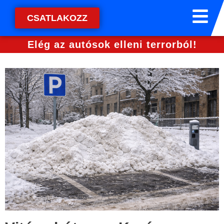
CSATLAKOZZ
Elég az autósok elleni terrorból!