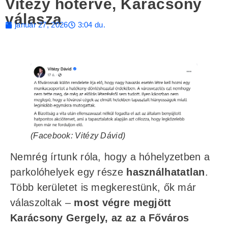
Vitézy hóterve, Karácsony
válasza
január 27, 2026
3:04 du.
(Facebook: Vitézy Dávid)
Nemrég írtunk róla, hogy a hóhelyzetben a
parkolóhelyek egy része
használhatatlan
.
Több kerületet is megkerestünk, ők már
válaszoltak –
most végre megjött
Karácsony Gergely, az az a Főváros