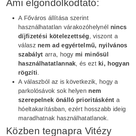
Ami elgondolkodtató:
A Főváros állítása szerint
használhatatlan várakozóhelynél
nincs
díjfizetési kötelezettség
, viszont a
válasz
nem ad egyértelmű, nyilvános
szabályt
arra, hogy
mi minősül
használhatatlannak
, és ezt
ki, hogyan
rögzíti
.
A válaszból az is következik, hogy a
parkolósávok sok helyen
nem
szerepelnek önálló prioritásként
a
hóeltakarításban, ezért hosszabb ideig
maradhatnak használhatatlanok.
Közben tegnapra Vitézy