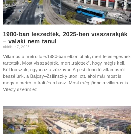
1980-ban leszedték, 2025-ben visszarakják
– valaki nem tanul
október 7, 2025
Villamos a metró fölé.1980-ban elbontották, mert feleslegesnek
tartották. Most visszaépítik, mert „rájöttek”, hogy mégis kell.
Két korszak, ugyanaz a zűrzavar. A pesti fonódó villamosról
beszélünk, a Bajcsy–Zsilinszky úton: ott, ahol már most is
megy a metró, a troli és a busz. Most még jönne a villamos is.
Vitézy szerint ez