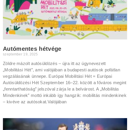
Autómentes hétvége
szeptember 19, 2025
Zöldre mázolt autósüldözés – újra itt az úgynevezett
„Mobilitási Hét”, ami valójában a budapesti autósok pofátlan
vegzálásának ünnepe. Európai Mobilitási Hét = Európai
Autósüldözési Hét Szeptember 16–22. között a főváros megint
„fenntarthatóság” jelszóval zárja le a belvárost. A „Mobilitás
Mindenkinek” mottó inkább így hangzik: mobilitás mindenkinek
– kivéve az autósokat.Valójában