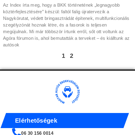
Az Index írta meg, hogy a BKK történetének „legnagyobb
köztérfejlesztésére” készül: faltól falig újratervezik a
Nagykörutat, védett bringasztrádát építenek, multifunkcionális
szegélyzónát hoznak létre, és a fasorok is teljesen
megújulnak. Mi már többször írtunk erről, sőt ott voltunk az
Agóra fórumon is, ahol bemutatták a terveket – és kiálltunk az
autósok
1
2
Elérhetőségek
06 30 156 0014