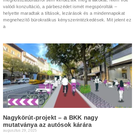
valódi konzultáció, a párbeszédet ismét megspórolták –
helyette maradtak a tiltások, lezárások és a mindennapokat
megnehezítő bürokratikus kényszerintézkedések. Mit jelent ez
a
Nagykörút-projekt – a BKK nagy
mutatványa az autósok kárára
augusztus 29, 2025