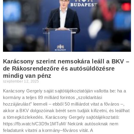
Karácsony szerint nemsokára leáll a BKV –
de Rákosrendezőre és autósüldözésre
mindig van pénz
szeptember 12, 2025
Karácsony Gergely saját sajtótájékoztatóján vallotta be: ha a
kormány a teljes 89 milliárd forintos „szolidaritási
hozzájárulást” leemeli – ebből 50 milliárdot vitat a főváros –,
akkor a BKV dolgozóinak bérét sem tudják kifizetni, és leállhat
a tömegközlekedés. Karácsony Gergely sajtótájékoztató:
https://fb.watch/C3D9x1MTuM/ Nekünk autósoknak nem
feladatunk vitatni a kormány–főváros vitát. A