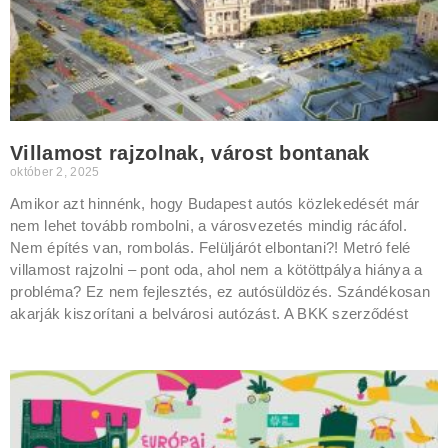
Villamost rajzolnak, várost bontanak
október 2, 2025
Amikor azt hinnénk, hogy Budapest autós közlekedését már
nem lehet tovább rombolni, a városvezetés mindig rácáfol.
Nem építés van, rombolás. Felüljárót elbontani?! Metró felé
villamost rajzolni – pont oda, ahol nem a kötöttpálya hiánya a
probléma? Ez nem fejlesztés, ez autósüldözés. Szándékosan
akarják kiszorítani a belvárosi autózást. A BKK szerződést