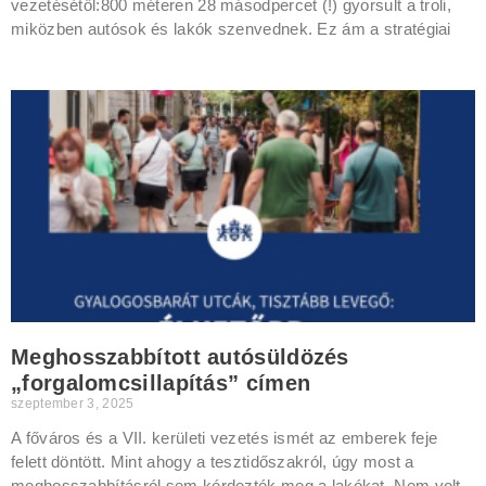
vezetésétől:800 méteren 28 másodpercet (!) gyorsult a troli,
miközben autósok és lakók szenvednek. Ez ám a stratégiai
Meghosszabbított autósüldözés
„forgalomcsillapítás” címen
szeptember 3, 2025
A főváros és a VII. kerületi vezetés ismét az emberek feje
felett döntött. Mint ahogy a tesztidőszakról, úgy most a
meghosszabbításról sem kérdezték meg a lakókat. Nem volt