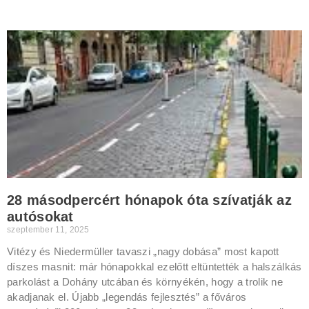
28 másodpercért hónapok óta szívatják az
autósokat
szeptember 11, 2025
Vitézy és Niedermüller tavaszi „nagy dobása” most kapott
díszes masnit: már hónapokkal ezelőtt eltüntették a halszálkás
parkolást a Dohány utcában és környékén, hogy a trolik ne
akadjanak el. Újabb „legendás fejlesztés” a főváros