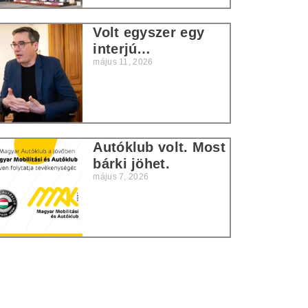
Volt egyszer egy
interjú…
május 11, 2026
Autóklub volt. Most
bárki jöhet.
május 7, 2026