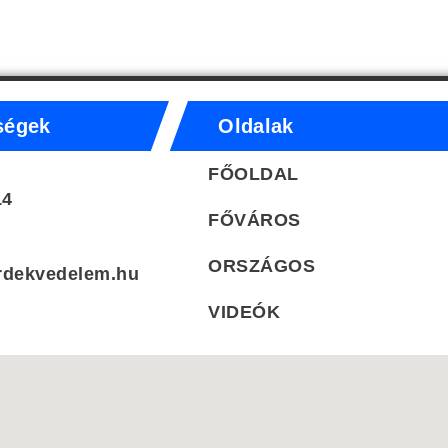
ségek
Oldalak
FŐOLDAL
14
FŐVÁROS
ORSZÁGOS
rdekvedelem.hu
VIDEÓK