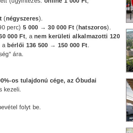
ett (ügyintézés:
online 1 000 Ft
,
t
(
négyszeres
).
 90 perc)
5 000 → 30 000 Ft
(
hatszoros
).
60 000 Ft
, a
nem kerületi alkalmazotti
120
, a
bérlői
136 500 → 150 000 Ft
.
ség” ára.
100%-os tulajdonú cége, az Óbudai
 kezeli.
evétel folyt be.