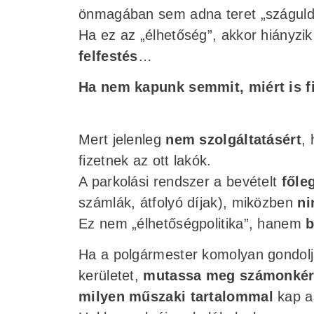
önmagában sem adna teret „száguld
Ha ez az „élhetőség”, akkor hiányzik
felfestés
…
Ha nem kapunk semmit, miért is f
Mert jelenleg
nem szolgáltatásért
,
fizetnek az ott lakók.
A parkolási rendszer a bevételt
főle
számlák, átfolyó díjak), miközben
ni
Ez nem „élhetőségpolitika”, hanem
b
Ha a polgármester komolyan gondolj
kerületet,
mutassa meg számonkér
milyen műszaki tartalommal
kap as