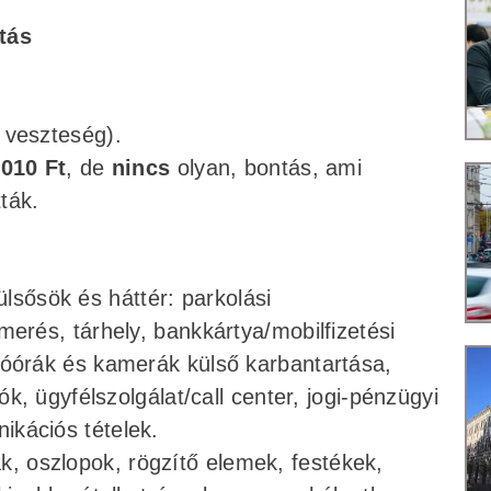
tás
s
 veszteség).
 010 Ft
, de
nincs
olyan, bontás, ami
ták.
ülsősök és háttér: parkolási
merés, tárhely, bankkártya/mobilfizetési
lóórák és kamerák külső karbantartása,
ók, ügyfélszolgálat/call center, jogi-pénzügyi
ikációs tételek.
ák, oszlopok, rögzítő elemek, festékek,