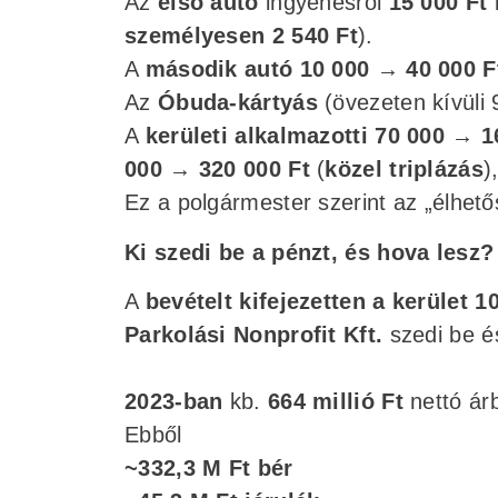
Az
első autó
ingyenesről
15 000 Ft
l
személyesen 2 540 Ft
).
A
második autó
10 000 → 40 000 F
Az
Óbuda-kártyás
(övezeten kívüli
A
kerületi alkalmazotti
70 000 → 1
000 → 320 000 Ft
(
közel triplázás
)
Ez a polgármester szerint az „élhető
Ki szedi be a pénzt, és hova lesz?
A
bevételt kifejezetten a kerület 
Parkolási Nonprofit Kft.
szedi be és
2023-ban
kb.
664 millió Ft
nettó árb
Ebből
~332,3 M Ft bér