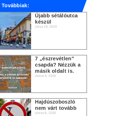
Továbbiak:
Újabb sétálóutca
készül
július 29, 2026
7 „észrevétlen”
csapda? Nézzük a
másik oldalt is.
június 9, 2026
Hajdúszoboszló
nem várt tovább
június 8, 2026