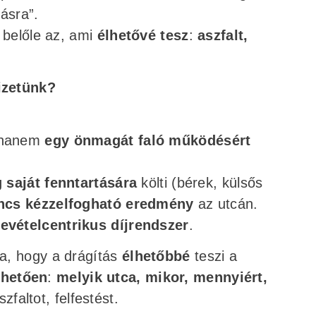
ásra”.
 belőle az, ami
élhetővé tesz
:
aszfalt,
izetünk?
 hanem
egy önmagát faló működésért
g saját fenntartására
költi (bérek, külsős
ncs kézzelfogható eredmény
az utcán.
evételcentrikus díjrendszer
.
a, hogy a drágítás
élhetőbbé
teszi a
hetően
:
melyik utca, mikor, mennyiért,
zfaltot, felfestést.