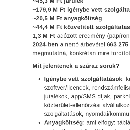
~45,3 M Ft járulék
~179,9 M Ft igénybe vett szolgálta
~20,5 M Ft anyagköltség
~44,4 M Ft közvetített szolgáltatá
1,3 M Ft
adózott eredmény (papíron
2024-ben
a nettó árbevétel
663 275
megmutatná, konkrétan mire fordítot
Mit jelentenek a száraz sorok?
Igénybe vett szolgáltatások
: k
szoftver/licencek, rendszámfelis
jutalékok, app/SMS díjak, parko
közterület-ellenőrzési alvállalkoz
szolgáltatások, nyomdai/kommun
Anyagköltség
: ami elfogy: tábl