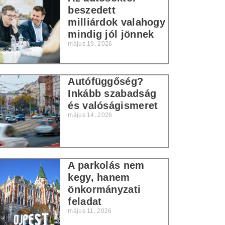
beszedett
milliárdok valahogy
mindig jól jönnek
május 19, 2026
Autófüggőség?
Inkább szabadság
és valóságismeret
május 14, 2026
A parkolás nem
kegy, hanem
önkormányzati
feladat
május 11, 2026