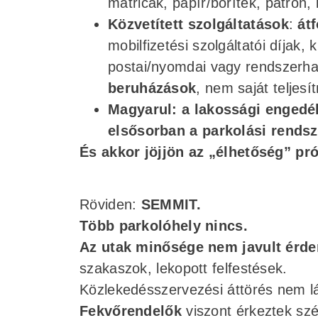
matricák, papír/boríték, patron,
Közvetített szolgáltatások
:
át
mobilfizetési szolgáltatói díjak,
postai/nyomdai vagy rendszerha
beruházások
, nem saját teljes
Magyarul: a lakossági engedé
elsősorban a parkolási rends
És akkor jöjjön az „élhetőség” pr
Röviden:
SEMMIT.
Több parkolóhely nincs.
Az utak minősége nem javult érd
szakaszok, lekopott felfestések.
Közlekedésszervezési áttörés nem lá
Fekvőrendelők
viszont érkeztek s