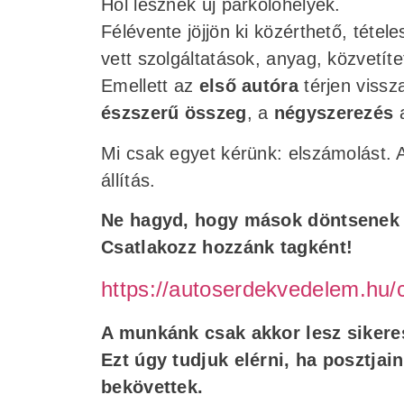
Hol lesznek új parkolóhelyek.
Félévente jöjjön ki közérthető, tétel
vett szolgáltatások, anyag, közvetíte
Emellett az
első autóra
térjen vissz
észszerű összeg
, a
négyszerezés
a
Mi csak egyet kérünk: elszámolást. 
állítás.
Ne hagyd, hogy mások döntsenek 
Csatlakozz hozzánk tagként!
https://autoserdekvedelem.hu/
A munkánk csak akkor lesz sikeres
Ezt úgy tudjuk elérni, ha posztjai
bekövettek.