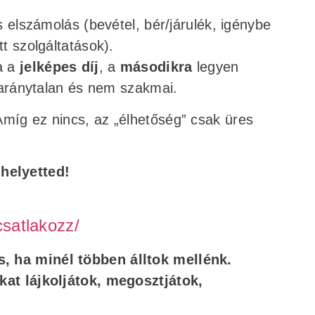
es elszámolás (bevétel, bér/járulék, igénybe
tt szolgáltatások).
a a
jelképes díj
, a
másodikra
legyen
ránytalan és nem szakmai.
Amíg ez nincs, az „élhetőség” csak üres
helyetted!
csatlakozz/
, ha minél többen álltok mellénk.
nkat lájkoljátok, megosztjátok,