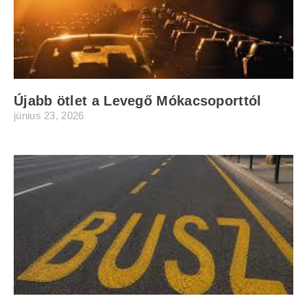
Újabb ötlet a Levegő Mókacsoporttól
június 23, 2026