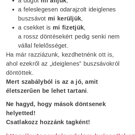
a dugót
mi álljuk
,
a feleslegesen odarajzolt ideiglenes
buszsávot
mi kerüljük
,
a csekket is
mi fizetjük
,
a rossz döntésekért pedig senki nem
vállal felelősséget.
Ha már razziázunk, kezdhetnénk ott is,
ahol ezekről az „ideiglenes” buszsávokról
döntöttek.
Mert
szabályból is az a jó, amit
életszerűen be lehet tartani
.
Ne hagyd, hogy mások döntsenek
helyetted!
Csatlakozz hozzánk tagként!