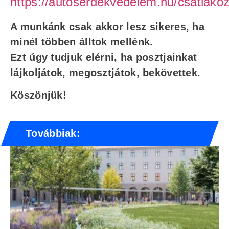
https://autoserdekvedelem.hu/csatlakoz
A munkánk csak akkor lesz sikeres, ha
minél többen álltok mellénk.
Ezt úgy tudjuk elérni, ha posztjainkat
lájkoljátok, megosztjátok, bekövettek.
Köszönjük!
Továbbiak: