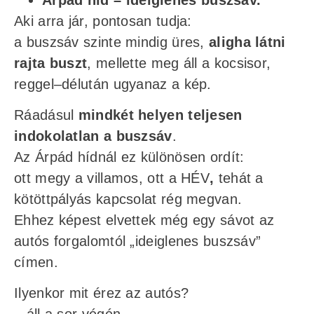
Aki arra jár, pontosan tudja:
a buszsáv szinte mindig üres,
aligha látni
rajta buszt
, mellette meg áll a kocsisor,
reggel–délután ugyanaz a kép.
Ráadásul
mindkét helyen teljesen
indokolatlan a buszsáv
.
Az Árpád hídnál ez különösen ordít:
ott megy a villamos, ott a HÉV
,
tehát a
kötöttpályás kapcsolat rég megvan.
Ehhez képest elvettek még egy sávot az
autós forgalomtól „ideiglenes buszsáv”
címen.
Ilyenkor mit érez az autós?