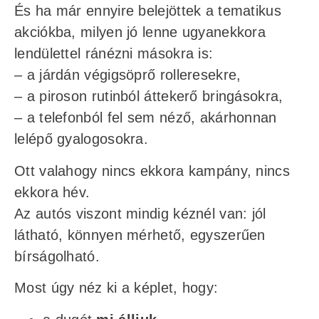
És ha már ennyire belejöttek a tematikus
akciókba, milyen jó lenne ugyanekkora
lendülettel ránézni másokra is:
– a járdán végigsöprő rolleresekre,
– a piroson rutinból áttekerő bringásokra,
– a telefonból fel sem néző, akárhonnan
lelépő gyalogosokra.
Ott valahogy nincs ekkora kampány, nincs
ekkora hév.
Az autós viszont mindig kéznél van: jól
látható, könnyen mérhető, egyszerűen
bírságolható.
Most úgy néz ki a képlet, hogy: