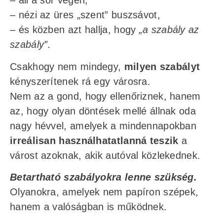
– áll a sor végén,
– nézi az üres „szent” buszsávot,
– és közben azt hallja, hogy
„a szabály az
szabály”
.
Csakhogy nem mindegy,
milyen szabályt
kényszerítenek rá egy városra.
Nem az a gond, hogy ellenőriznek, hanem
az, hogy olyan döntések mellé állnak oda
nagy hévvel, amelyek a mindennapokban
irreálisan használhatatlanná teszik
a
várost azoknak, akik autóval közlekednek.
Betartható szabályokra lenne szükség.
Olyanokra, amelyek nem papíron szépek,
hanem a valóságban is működnek.