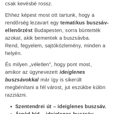
csak kevésbé rossz.
Ehhez képest most ott tartunk, hogy a
rendőrség lezavart egy
tematikus buszsáv-
ellenőrzést
Budapesten, sorra büntették
azokat, akik bementek a buszsávba.
Rend, fegyelem, sajtóközlemény, minden a
helyén.
És milyen „véletlen”, hogy pont most,
amikor az úgynevezett
ideiglenes
buszsávokkal
már így is sikerült
megbénítani a fél várost, jut eszükbe külön
razziázni.
Szentendrei út – ideiglenes buszsáv.
Árpád híd – ideiglenes buszsáv.