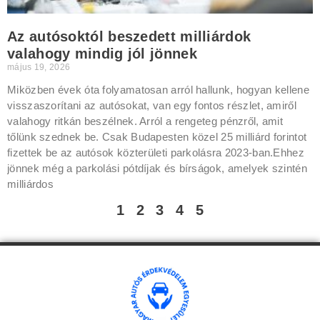
Az autósoktól beszedett milliárdok
valahogy mindig jól jönnek
május 19, 2026
Miközben évek óta folyamatosan arról hallunk, hogyan kellene
visszaszorítani az autósokat, van egy fontos részlet, amiről
valahogy ritkán beszélnek. Arról a rengeteg pénzről, amit
tőlünk szednek be. Csak Budapesten közel 25 milliárd forintot
fizettek be az autósok közterületi parkolásra 2023-ban.Ehhez
jönnek még a parkolási pótdíjak és bírságok, amelyek szintén
milliárdos
1
2
3
4
5