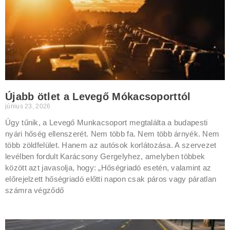
Újabb ötlet a Levegő Mókacsoporttól
június 23, 2026
Úgy tűnik, a Levegő Munkacsoport megtalálta a budapesti
nyári hőség ellenszerét. Nem több fa. Nem több árnyék. Nem
több zöldfelület. Hanem az autósok korlátozása. A szervezet
levélben fordult Karácsony Gergelyhez, amelyben többek
között azt javasolja, hogy: „Hőségriadó esetén, valamint az
előrejelzett hőségriadó előtti napon csak páros vagy páratlan
számra végződő