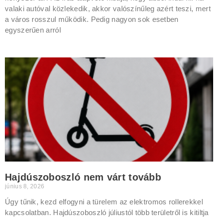
valaki autóval közlekedik, akkor valószínűleg azért teszi, mert
a város rosszul működik. Pedig nagyon sok esetben
egyszerűen arról
Hajdúszoboszló nem várt tovább
június 8, 2026
Úgy tűnik, kezd elfogyni a türelem az elektromos rollerekkel
kapcsolatban. Hajdúszoboszló júliustól több területről is kitiltja