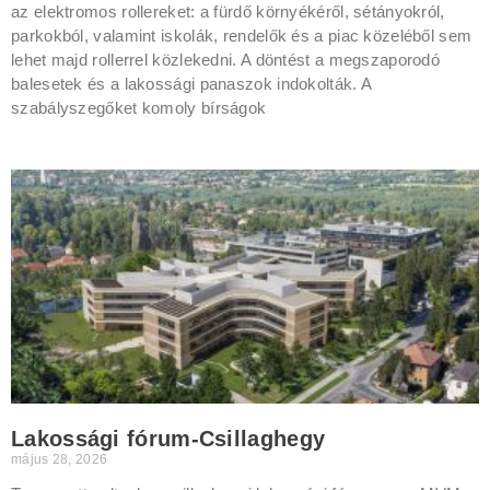
az elektromos rollereket: a fürdő környékéről, sétányokról,
parkokból, valamint iskolák, rendelők és a piac közeléből sem
lehet majd rollerrel közlekedni. A döntést a megszaporodó
balesetek és a lakossági panaszok indokolták. A
szabályszegőket komoly bírságok
Lakossági fórum-Csillaghegy
május 28, 2026