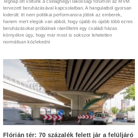
Tegnap ott voltunk a csillaghegyi lakossági fórumon az MVM
tervezett beruházásával kapcsolatban. A hangulatból gyorsan
kiderült: itt nem politikai performansra jöttek az emberek,
hanem mert elegük van abból, hogy újabb és újabb több ezres
beruházásokat próbálnak ráerőltetni egy családi házas
környékre úgy, hogy már most is sokszor lehetetlen
normálisan közlekedni
Flórián tér: 70 százalék felett jár a felüljáró