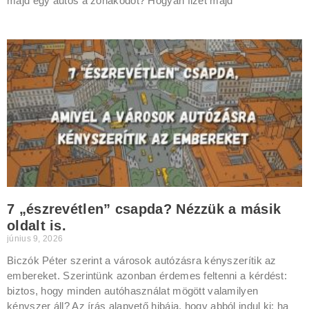
majd egy autós a zónakódot? Hogyan fizet majd
7 „észrevétlen” csapda? Nézzük a másik
oldalt is.
június 9, 2026
Biczók Péter szerint a városok autózásra kényszerítik az
embereket. Szerintünk azonban érdemes feltenni a kérdést:
biztos, hogy minden autóhasználat mögött valamilyen
kényszer áll? Az írás alapvető hibája, hogy abból indul ki: ha