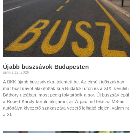
Újabb buszsávok Budapesten
június 12, 2026
A BKK újabb buszsávokat jelentett be. Az elmúlt időszakban
már buszsávot alakítottak ki a Budafoki úton és a XIX. kerületi
Báthory utcában, most pedig folytatódik a sor. Új buszsáv épül
a Róbert Károly körúti felüljárón, az Árpád híd felől az M3-as
autópálya kivezető szakaszára vezető felhajtó elején, valamint
a XI.